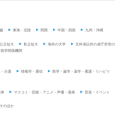
越
東海・北陸
関西
中国・四国
九州・沖縄
公立短大
私立短大
海外の大学
文科省以外の省庁所管の
留学関係機関
祉・介護
情報学・通信
医学・歯学・薬学・看護・リハビリ
法律
マスコミ・芸能・アニメ・声優・漫画
音楽・イベント
そのほか