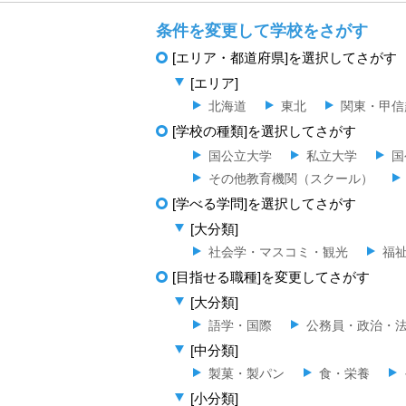
条件を変更して学校をさがす
[エリア・都道府県]を選択してさがす
[エリア]
北海道
東北
関東・甲信
[学校の種類]を選択してさがす
国公立大学
私立大学
国
その他教育機関（スクール）
[学べる学問]を選択してさがす
[大分類]
社会学・マスコミ・観光
福
[目指せる職種]を変更してさがす
[大分類]
語学・国際
公務員・政治・
[中分類]
製菓・製パン
食・栄養
[小分類]