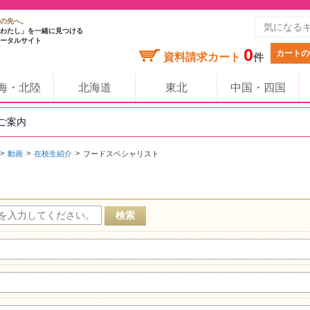
の先へ。
わたし」を一緒に見つける
ータルサイト
0
カートの
資料請求カート
件
海・北陸
北海道
東北
中国・四国
のご案内
動画
在校生紹介
フードスペシャリスト