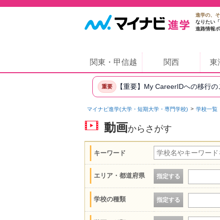
進学の、そ
なりたい「
進路情報ポ
関東・甲信越
関西
東
【重要】My CareerIDへの移行
重要
マイナビ進学(大学・短期大学・専門学校)
学校一覧
動画
からさがす
キーワード
エリア・都道府県
指定する
学校の種類
指定する