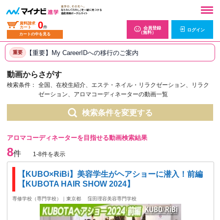
0
資料請求
カート
件
会員登録
ログイン
（無料）
カートの中を見る
【重要】My CareerIDへの移行のご案内
重要
動画からさがす
検索条件：
全国、在校生紹介、エステ・ネイル・リラクゼーション、リラク
ゼーション、アロマコーディネーターの動画一覧
検索条件を変更する
アロマコーディネーターを目指せる動画検索結果
8
件
1-8件を表示
【KUBO×RiBi】美容学生がヘアショーに潜入！前編
【KUBOTA HAIR SHOW 2024】
専修学校（専門学校）｜東京都
窪田理容美容専門学校