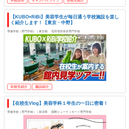
学校説明
キャンパスライフ
在校生紹介
【KUBO×RiBi】美容学生が毎日通う学校施設を楽し
く紹介します！【東京・中野】
専修学校（専門学校）｜東京都
窪田理容美容専門学校
在校生紹介
施設紹介
【在校生Vlog】美容学科１年生の一日に密着！
専修学校（専門学校）｜新潟県
国際ビューティモード専門学校