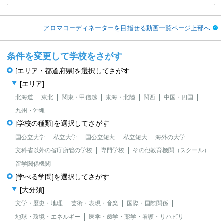
アロマコーディネーターを目指せる動画一覧ページ上部へ
条件を変更して学校をさがす
[エリア・都道府県]を選択してさがす
[エリア]
北海道
東北
関東・甲信越
東海・北陸
関西
中国・四国
九州・沖縄
[学校の種類]を選択してさがす
国公立大学
私立大学
国公立短大
私立短大
海外の大学
文科省以外の省庁所管の学校
専門学校
その他教育機関（スクール）
留学関係機関
[学べる学問]を選択してさがす
[大分類]
文学・歴史・地理
芸術・表現・音楽
国際・国際関係
地球・環境・エネルギー
医学・歯学・薬学・看護・リハビリ