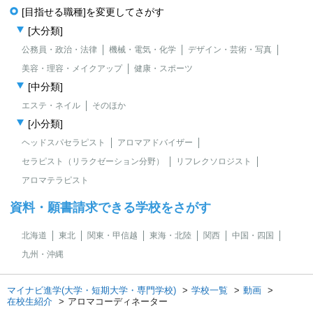
[目指せる職種]を変更してさがす
[大分類]
公務員・政治・法律
機械・電気・化学
デザイン・芸術・写真
美容・理容・メイクアップ
健康・スポーツ
[中分類]
エステ・ネイル
そのほか
[小分類]
ヘッドスパセラピスト
アロマアドバイザー
セラピスト（リラクゼーション分野）
リフレクソロジスト
アロマテラピスト
資料・願書請求できる学校をさがす
北海道
東北
関東・甲信越
東海・北陸
関西
中国・四国
九州・沖縄
マイナビ進学(大学・短期大学・専門学校)
学校一覧
動画
在校生紹介
アロマコーディネーター