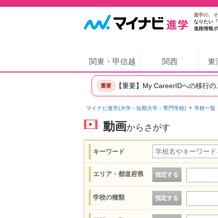
進学の、そ
なりたい「
進路情報ポ
関東・甲信越
関西
東
【重要】My CareerIDへの移行
重要
マイナビ進学(大学・短期大学・専門学校)
学校一覧
動画
からさがす
キーワード
エリア・都道府県
指定する
学校の種類
指定する