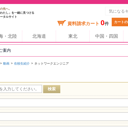
の先へ。
わたし」を一緒に見つける
ータルサイト
0
カートの
資料請求カート
件
海・北陸
北海道
東北
中国・四国
のご案内
動画
在校生紹介
ネットワークエンジニア