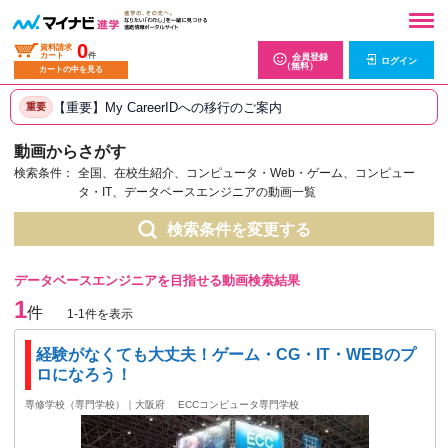
0
資料請求
カート
件
会員登録
ログイン
（無料）
カートの中を見る
【重要】My CareerIDへの移行のご案内
重要
動画からさがす
検索条件：
全国、在校生紹介、コンピュータ・Web・ゲーム、コンピュー
タ・IT、データベースエンジニアの動画一覧
検索条件を変更する
データベースエンジニアを目指せる動画検索結果
1
件
1-1件を表示
経験がなくても大丈夫！ゲーム・CG・IT・WEBのプ
ロになろう！
専修学校（専門学校）｜大阪府
ECCコンピュータ専門学校