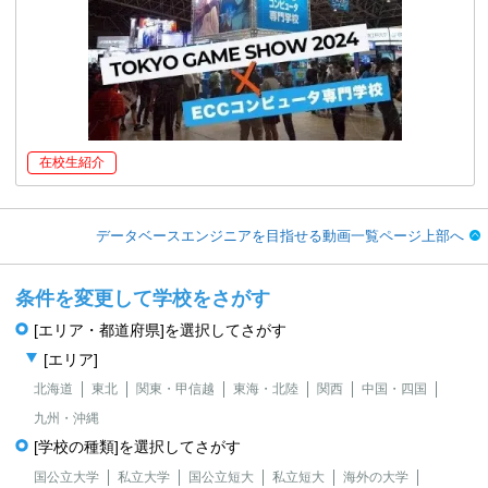
在校生紹介
データベースエンジニアを目指せる動画一覧ページ上部へ
条件を変更して学校をさがす
[エリア・都道府県]を選択してさがす
[エリア]
北海道
東北
関東・甲信越
東海・北陸
関西
中国・四国
九州・沖縄
[学校の種類]を選択してさがす
国公立大学
私立大学
国公立短大
私立短大
海外の大学