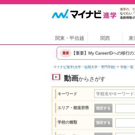
進学の、そ
なりたい「
進路情報ポ
関東・甲信越
関西
東
【重要】My CareerIDへの移行
重要
マイナビ進学(大学・短期大学・専門学校)
学校一覧
動画
からさがす
キーワード
エリア・都道府県
指定する
学校の種類
指定する