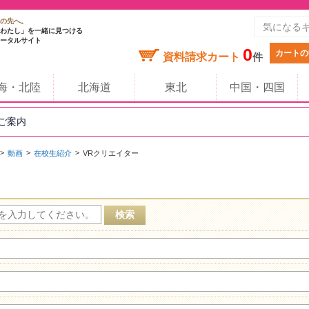
の先へ。
わたし」を一緒に見つける
ータルサイト
0
カートの
資料請求カート
件
海・北陸
北海道
東北
中国・四国
のご案内
動画
在校生紹介
VRクリエイター