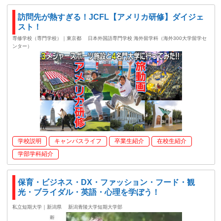
訪問先が熱すぎる！JCFL【アメリカ研修】ダイジェ
スト！
専修学校（専門学校）｜東京都
日本外国語専門学校 海外留学科（海外300大学留学セ
ンター）
学校説明
キャンパスライフ
卒業生紹介
在校生紹介
学部学科紹介
保育・ビジネス・DX・ファッション・フード・観
光・ブライダル・英語・心理を学ぼう！
私立短期大学｜新潟県
新潟青陵大学短期大学部