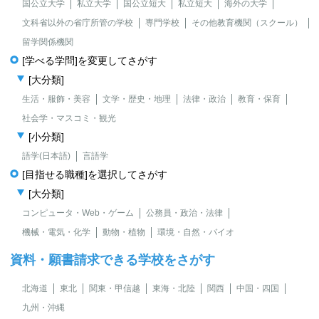
国公立大学
私立大学
国公立短大
私立短大
海外の大学
文科省以外の省庁所管の学校
専門学校
その他教育機関（スクール）
留学関係機関
[学べる学問]を変更してさがす
[大分類]
生活・服飾・美容
文学・歴史・地理
法律・政治
教育・保育
社会学・マスコミ・観光
[小分類]
語学(日本語)
言語学
[目指せる職種]を選択してさがす
[大分類]
コンピュータ・Web・ゲーム
公務員・政治・法律
機械・電気・化学
動物・植物
環境・自然・バイオ
資料・願書請求できる学校をさがす
北海道
東北
関東・甲信越
東海・北陸
関西
中国・四国
九州・沖縄