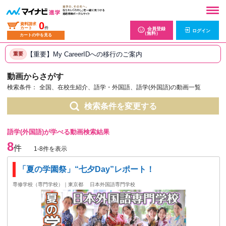
0
資料請求
カート
件
会員登録
ログイン
（無料）
カートの中を見る
【重要】My CareerIDへの移行のご案内
重要
動画からさがす
検索条件：
全国、在校生紹介、語学・外国語、語学(外国語)の動画一覧
検索条件を変更する
語学(外国語)が学べる動画検索結果
8
件
1-8件を表示
「夏の学園祭」“七夕Day”レポート！
専修学校（専門学校）｜東京都
日本外国語専門学校