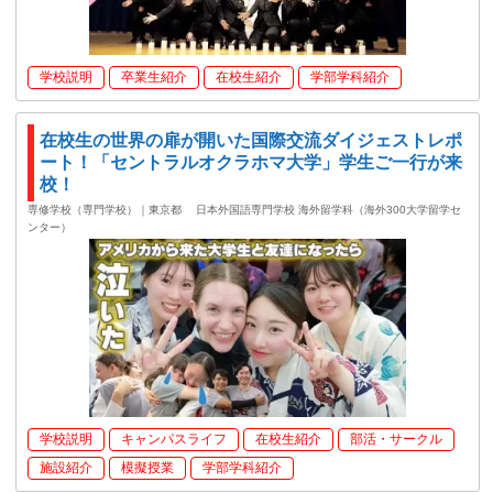
学校説明
卒業生紹介
在校生紹介
学部学科紹介
在校生の世界の扉が開いた国際交流ダイジェストレポ
ート！「セントラルオクラホマ大学」学生ご一行が来
校！
専修学校（専門学校）｜東京都
日本外国語専門学校 海外留学科（海外300大学留学セ
ンター）
学校説明
キャンパスライフ
在校生紹介
部活・サークル
施設紹介
模擬授業
学部学科紹介