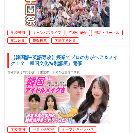
学校説明
キャンパスライフ
在校生紹介
部活・サークル
施設紹介
模擬授業
学部学科紹介
【韓国語+英語専攻】授業でプロの方がヘア＆メイ
ク！？「韓国文化特別講座」開催
専修学校（専門学校）｜東京都
日本外国語専門学校
学校説明
ゼミ・研究室
オープンキャンパス