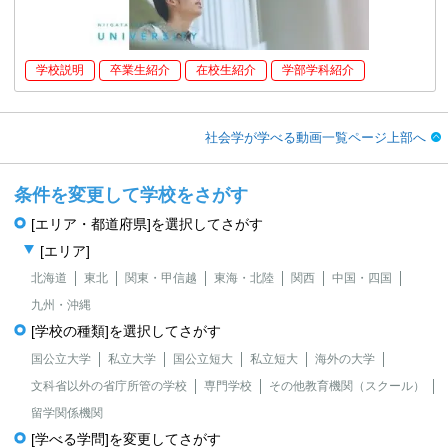
学校説明
卒業生紹介
在校生紹介
学部学科紹介
社会学が学べる動画一覧ページ上部へ
条件を変更して学校をさがす
[エリア・都道府県]を選択してさがす
[エリア]
北海道
東北
関東・甲信越
東海・北陸
関西
中国・四国
九州・沖縄
[学校の種類]を選択してさがす
国公立大学
私立大学
国公立短大
私立短大
海外の大学
文科省以外の省庁所管の学校
専門学校
その他教育機関（スクール）
留学関係機関
[学べる学問]を変更してさがす