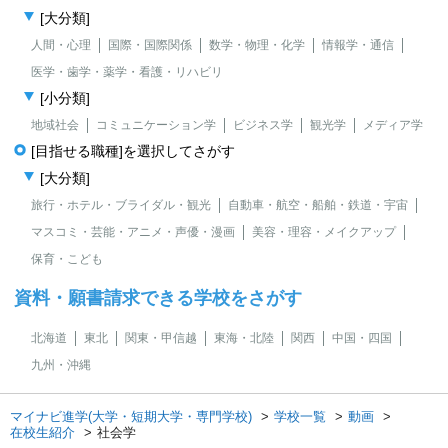
[大分類]
人間・心理
国際・国際関係
数学・物理・化学
情報学・通信
医学・歯学・薬学・看護・リハビリ
[小分類]
地域社会
コミュニケーション学
ビジネス学
観光学
メディア学
[目指せる職種]を選択してさがす
[大分類]
旅行・ホテル・ブライダル・観光
自動車・航空・船舶・鉄道・宇宙
マスコミ・芸能・アニメ・声優・漫画
美容・理容・メイクアップ
保育・こども
資料・願書請求できる学校をさがす
北海道
東北
関東・甲信越
東海・北陸
関西
中国・四国
九州・沖縄
マイナビ進学(大学・短期大学・専門学校)
学校一覧
動画
在校生紹介
社会学