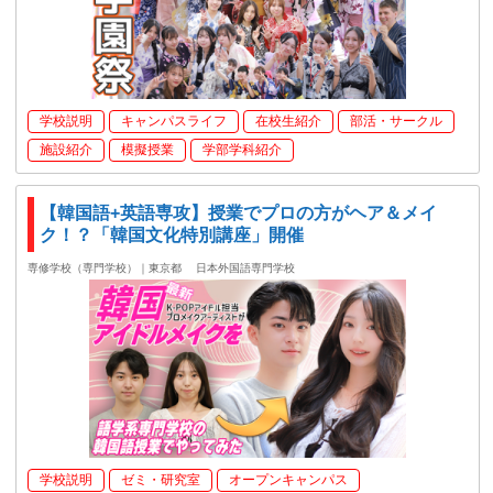
学校説明
キャンパスライフ
在校生紹介
部活・サークル
施設紹介
模擬授業
学部学科紹介
【韓国語+英語専攻】授業でプロの方がヘア＆メイ
ク！？「韓国文化特別講座」開催
専修学校（専門学校）｜東京都
日本外国語専門学校
学校説明
ゼミ・研究室
オープンキャンパス