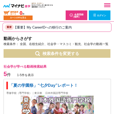
0
資料請求
カート
件
会員登録
ログイン
（無料）
カートの中を見る
【重要】My CareerIDへの移行のご案内
重要
動画からさがす
検索条件：
全国、在校生紹介、社会学・マスコミ・観光、社会学の動画一覧
検索条件を変更する
社会学が学べる動画検索結果
5
件
1-5件を表示
「夏の学園祭」“七夕Day”レポート！
専修学校（専門学校）｜東京都
日本外国語専門学校