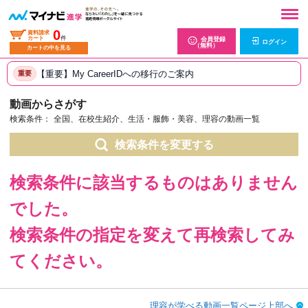
0
資料請求
カート
件
会員登録
ログイン
（無料）
カートの中を見る
【重要】My CareerIDへの移行のご案内
重要
動画からさがす
検索条件：
全国、在校生紹介、生活・服飾・美容、理容の動画一覧
検索条件を変更する
検索条件に該当するものはありません
でした。
検索条件の指定を変えて再検索してみ
てください。
理容が学べる動画一覧ページ上部へ