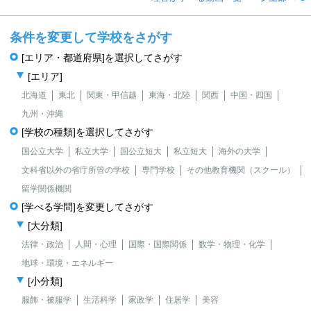
条件を変更して学校をさがす
[エリア・都道府県]を選択してさがす
[エリア]
北海道
東北
関東・甲信越
東海・北陸
関西
中国・四国
九州・沖縄
[学校の種類]を選択してさがす
国公立大学
私立大学
国公立短大
私立短大
海外の大学
文科省以外の省庁所管の学校
専門学校
その他教育機関（スクール）
留学関係機関
[学べる学問]を変更してさがす
[大分類]
法律・政治
人間・心理
国際・国際関係
数学・物理・化学
地球・環境・エネルギー
[小分類]
服飾・被服学
生活科学
家政学
住居学
美容