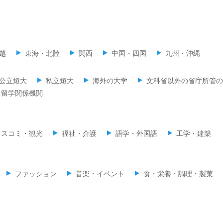
越
東海・北陸
関西
中国・四国
九州・沖縄
公立短大
私立短大
海外の大学
文科省以外の省庁所管の
留学関係機関
マスコミ・観光
福祉・介護
語学・外国語
工学・建築
ファッション
音楽・イベント
食・栄養・調理・製菓