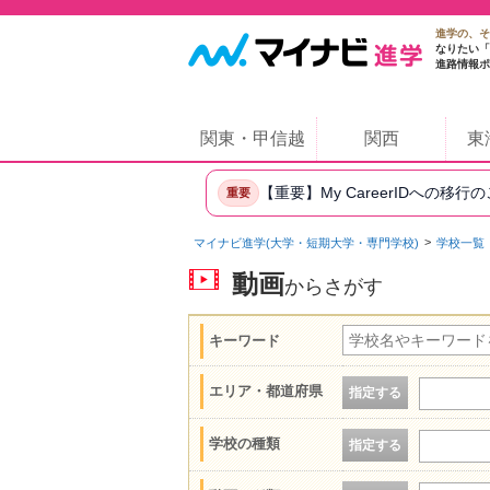
進学の、そ
なりたい「
進路情報ポ
関東・甲信越
関西
東
【重要】My CareerIDへの移行
重要
マイナビ進学(大学・短期大学・専門学校)
学校一覧
動画
からさがす
キーワード
エリア・都道府県
指定する
学校の種類
指定する