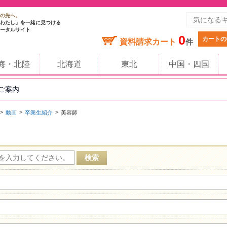
の先へ。
わたし」を一緒に見つける
ータルサイト
0
カートの
資料請求カート
件
海・北陸
北海道
東北
中国・四国
のご案内
動画
卒業生紹介
美容師