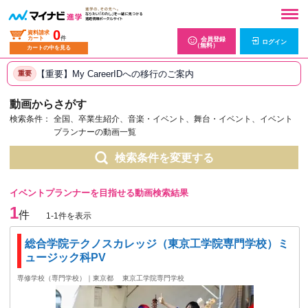
0
資料請求
カート
件
会員登録
ログイン
（無料）
カートの中を見る
【重要】My CareerIDへの移行のご案内
重要
動画からさがす
検索条件：
全国、卒業生紹介、音楽・イベント、舞台・イベント、イベント
プランナーの動画一覧
検索条件を変更する
イベントプランナーを目指せる動画検索結果
1
件
1-1件を表示
総合学院テクノスカレッジ（東京工学院専門学校）ミ
ュージック科PV
専修学校（専門学校）｜東京都
東京工学院専門学校