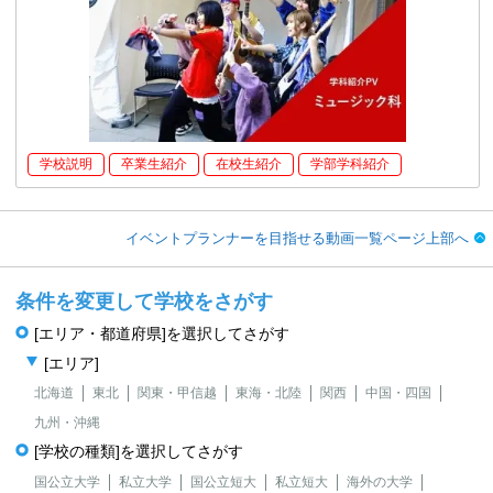
学校説明
卒業生紹介
在校生紹介
学部学科紹介
イベントプランナーを目指せる動画一覧ページ上部へ
条件を変更して学校をさがす
[エリア・都道府県]を選択してさがす
[エリア]
北海道
東北
関東・甲信越
東海・北陸
関西
中国・四国
九州・沖縄
[学校の種類]を選択してさがす
国公立大学
私立大学
国公立短大
私立短大
海外の大学