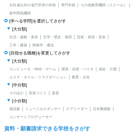
文科省以外の省庁所管の学校
専門学校
その他教育機関（スクール）
留学関係機関
[学べる学問]を選択してさがす
[大分類]
生活・服飾・美容
文学・歴史・地理
芸術・表現・音楽
工学・建築
情報学・通信
[目指せる職種]を変更してさがす
[大分類]
コンピュータ・Web・ゲーム
環境・自然・バイオ
福祉・介護
エステ・ネイル・リラクゼーション
教育・文化
[中分類]
そのほか
音楽づくり
楽器
[小分類]
落語家
ミュージカルダンサー
チアリーダー
日本舞踊家
コンサートプロデューサー
資料・願書請求できる学校をさがす