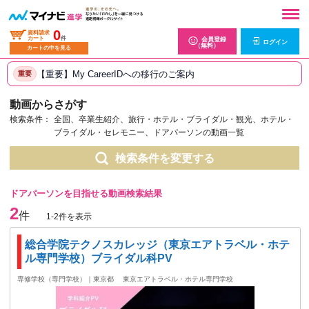
0
資料請求
カート
件
会員登録
ログイン
（無料）
カートの中を見る
【重要】My CareerIDへの移行のご案内
重要
動画からさがす
検索条件：
全国、卒業生紹介、旅行・ホテル・ブライダル・観光、ホテル・
ブライダル・セレモニー、ドアパーソンの動画一覧
検索条件を変更する
ドアパーソンを目指せる動画検索結果
2
件
1-2件を表示
総合学院テクノスカレッジ（東京エアトラベル・ホテ
ル専門学校）ブライダル科PV
専修学校（専門学校）｜東京都
東京エアトラベル・ホテル専門学校