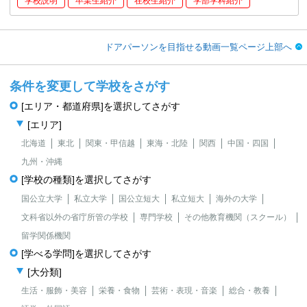
学校説明
卒業生紹介
在校生紹介
学部学科紹介
ドアパーソンを目指せる動画一覧ページ上部へ
条件を変更して学校をさがす
[エリア・都道府県]を選択してさがす
[エリア]
北海道
東北
関東・甲信越
東海・北陸
関西
中国・四国
九州・沖縄
[学校の種類]を選択してさがす
国公立大学
私立大学
国公立短大
私立短大
海外の大学
文科省以外の省庁所管の学校
専門学校
その他教育機関（スクール）
留学関係機関
[学べる学問]を選択してさがす
[大分類]
生活・服飾・美容
栄養・食物
芸術・表現・音楽
総合・教養