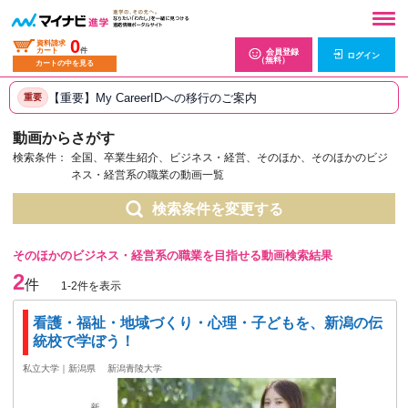
0
資料請求
カート
件
会員登録
ログイン
（無料）
カートの中を見る
【重要】My CareerIDへの移行のご案内
重要
動画からさがす
検索条件：
全国、卒業生紹介、ビジネス・経営、そのほか、そのほかのビジ
ネス・経営系の職業の動画一覧
検索条件を変更する
そのほかのビジネス・経営系の職業を目指せる動画検索結果
2
件
1-2件を表示
看護・福祉・地域づくり・心理・子どもを、新潟の伝
統校で学ぼう！
私立大学｜新潟県
新潟青陵大学