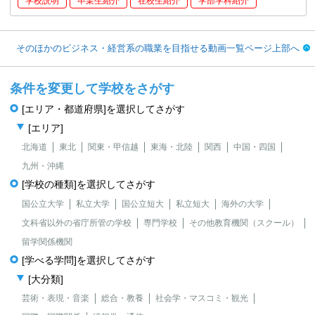
学校説明
卒業生紹介
在校生紹介
学部学科紹介
そのほかのビジネス・経営系の職業を目指せる動画一覧ページ上部へ
条件を変更して学校をさがす
[エリア・都道府県]を選択してさがす
[エリア]
北海道
東北
関東・甲信越
東海・北陸
関西
中国・四国
九州・沖縄
[学校の種類]を選択してさがす
国公立大学
私立大学
国公立短大
私立短大
海外の大学
文科省以外の省庁所管の学校
専門学校
その他教育機関（スクール）
留学関係機関
[学べる学問]を選択してさがす
[大分類]
芸術・表現・音楽
総合・教養
社会学・マスコミ・観光