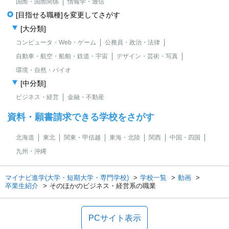
国際・国際関係
情報学・通信
[目指せる職種]を変更してさがす
[大分類]
コンピュータ・Web・ゲーム
公務員・政治・法律
自動車・航空・船舶・鉄道・宇宙
デザイン・芸術・写真
環境・自然・バイオ
[中分類]
ビジネス・経営
金融・不動産
資料・願書請求できる学校をさがす
北海道
東北
関東・甲信越
東海・北陸
関西
中国・四国
九州・沖縄
マイナビ進学(大学・短期大学・専門学校)
学校一覧
動画
卒業生紹介
そのほかのビジネス・経営系の職業
PCサイト表示