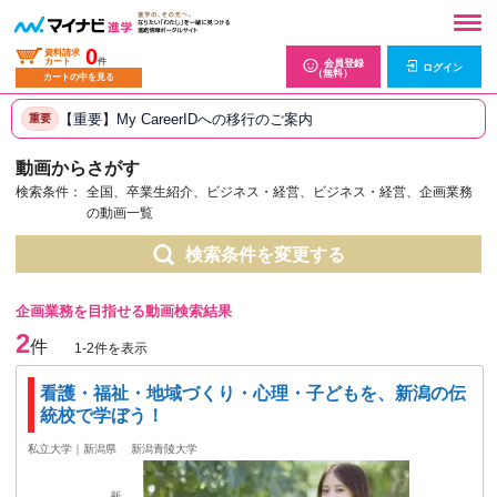
0
資料請求
カート
件
会員登録
ログイン
（無料）
カートの中を見る
【重要】My CareerIDへの移行のご案内
重要
動画からさがす
検索条件：
全国、卒業生紹介、ビジネス・経営、ビジネス・経営、企画業務
の動画一覧
検索条件を変更する
企画業務を目指せる動画検索結果
2
件
1-2件を表示
看護・福祉・地域づくり・心理・子どもを、新潟の伝
統校で学ぼう！
私立大学｜新潟県
新潟青陵大学