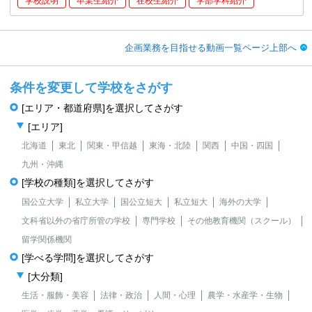
学校説明
卒業生紹介
在校生紹介
学部学科紹介
企画業務を目指せる動画一覧ページ上部へ
条件を変更して学校をさがす
[エリア・都道府県]を選択してさがす
[エリア]
北海道
東北
関東・甲信越
東海・北陸
関西
中国・四国
九州・沖縄
[学校の種類]を選択してさがす
国公立大学
私立大学
国公立短大
私立短大
海外の大学
文科省以外の省庁所管の学校
専門学校
その他教育機関（スクール）
留学関係機関
[学べる学問]を選択してさがす
[大分類]
生活・服飾・美容
法律・政治
人間・心理
農学・水産学・生物