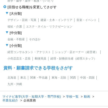
医学・歯学・薬学・看護・リハビリ
[目指せる職種]を変更してさがす
[大分類]
デザイン・芸術・写真
建築・土木・インテリア
音楽・イベント
福祉・介護
エステ・ネイル・リラクゼーション
[中分類]
金融・不動産
そのほか
[小分類]
経営コンサルタント・アナリスト
ショップ・店オーナー（経営者）
小売店店主・店長
郵便局員
経理・財務担当者（経理スタッフ）
資料・願書請求できる学校をさがす
北海道
東北
関東・甲信越
東海・北陸
関西
中国・四国
九州・沖縄
マイナビ進学(大学・短期大学・専門学校)
学校一覧
動画
卒業生紹介
企画業務