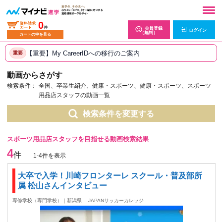
0
資料請求
カート
件
会員登録
ログイン
（無料）
カートの中を見る
【重要】My CareerIDへの移行のご案内
重要
動画からさがす
検索条件：
全国、卒業生紹介、健康・スポーツ、健康・スポーツ、スポーツ
用品店スタッフの動画一覧
検索条件を変更する
スポーツ用品店スタッフを目指せる動画検索結果
4
件
1-4件を表示
大卒で入学！川崎フロンターレ スクール・普及部所
属 松山さんインタビュー
専修学校（専門学校）｜新潟県
JAPANサッカーカレッジ