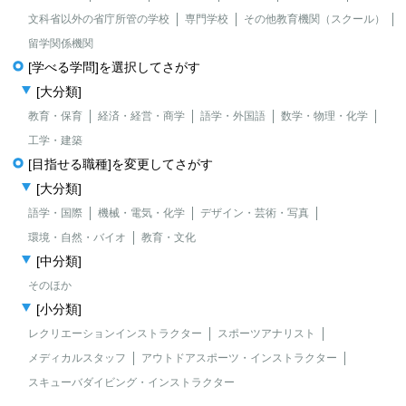
文科省以外の省庁所管の学校
専門学校
その他教育機関（スクール）
留学関係機関
[学べる学問]を選択してさがす
[大分類]
教育・保育
経済・経営・商学
語学・外国語
数学・物理・化学
工学・建築
[目指せる職種]を変更してさがす
[大分類]
語学・国際
機械・電気・化学
デザイン・芸術・写真
環境・自然・バイオ
教育・文化
[中分類]
そのほか
[小分類]
レクリエーションインストラクター
スポーツアナリスト
メディカルスタッフ
アウトドアスポーツ・インストラクター
スキューバダイビング・インストラクター