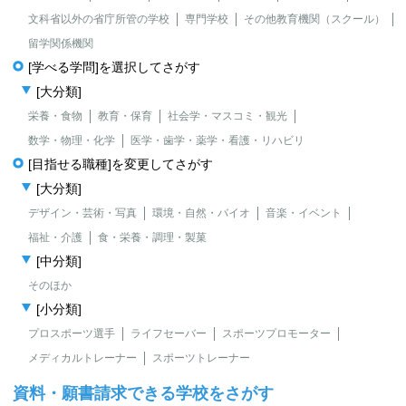
文科省以外の省庁所管の学校
専門学校
その他教育機関（スクール）
留学関係機関
[学べる学問]を選択してさがす
[大分類]
栄養・食物
教育・保育
社会学・マスコミ・観光
数学・物理・化学
医学・歯学・薬学・看護・リハビリ
[目指せる職種]を変更してさがす
[大分類]
デザイン・芸術・写真
環境・自然・バイオ
音楽・イベント
福祉・介護
食・栄養・調理・製菓
[中分類]
そのほか
[小分類]
プロスポーツ選手
ライフセーバー
スポーツプロモーター
メディカルトレーナー
スポーツトレーナー
資料・願書請求できる学校をさがす