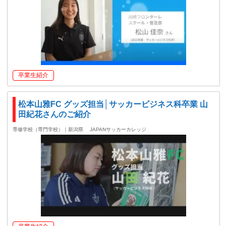
卒業生紹介
松本山雅FC グッズ担当│サッカービジネス科卒業 山
田紀花さんのご紹介
専修学校（専門学校）｜新潟県
JAPANサッカーカレッジ