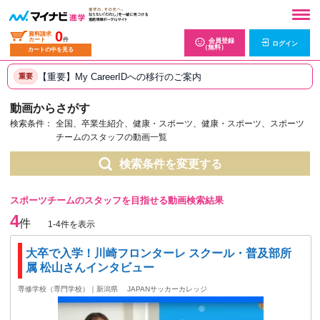
0
資料請求
カート
件
会員登録
ログイン
（無料）
カートの中を見る
【重要】My CareerIDへの移行のご案内
重要
動画からさがす
検索条件：
全国、卒業生紹介、健康・スポーツ、健康・スポーツ、スポーツ
チームのスタッフの動画一覧
検索条件を変更する
スポーツチームのスタッフを目指せる動画検索結果
4
件
1-4件を表示
大卒で入学！川崎フロンターレ スクール・普及部所
属 松山さんインタビュー
専修学校（専門学校）｜新潟県
JAPANサッカーカレッジ