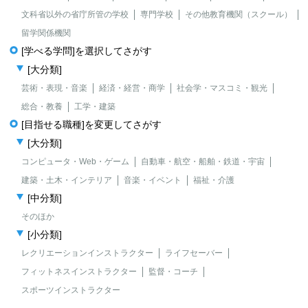
文科省以外の省庁所管の学校
専門学校
その他教育機関（スクール）
留学関係機関
[学べる学問]を選択してさがす
[大分類]
芸術・表現・音楽
経済・経営・商学
社会学・マスコミ・観光
総合・教養
工学・建築
[目指せる職種]を変更してさがす
[大分類]
コンピュータ・Web・ゲーム
自動車・航空・船舶・鉄道・宇宙
建築・土木・インテリア
音楽・イベント
福祉・介護
[中分類]
そのほか
[小分類]
レクリエーションインストラクター
ライフセーバー
フィットネスインストラクター
監督・コーチ
スポーツインストラクター