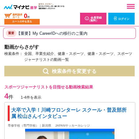
0
資料請求
カート
件
会員登録
ログイン
（無料）
カートの中を見る
【重要】My CareerIDへの移行のご案内
重要
動画からさがす
検索条件：
全国、卒業生紹介、健康・スポーツ、健康・スポーツ、スポーツ
ジャーナリストの動画一覧
検索条件を変更する
スポーツジャーナリストを目指せる動画検索結果
4
件
1-4件を表示
大卒で入学！川崎フロンターレ スクール・普及部所
属 松山さんインタビュー
専修学校（専門学校）｜新潟県
JAPANサッカーカレッジ