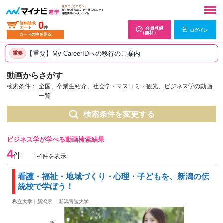
0
資料請求
カート
件
会員登録
ログイン
（無料）
カートの中を見る
【重要】My CareerIDへの移行のご案内
重要
動画からさがす
検索条件：
全国、卒業生紹介、社会学・マスコミ・観光、ビジネス学の動画
一覧
検索条件を変更する
ビジネス学が学べる動画検索結果
4
件
1-4件を表示
看護・福祉・地域づくり・心理・子どもを、新潟の伝
統校で学ぼう！
私立大学｜新潟県
新潟青陵大学