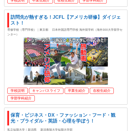
学校説明
卒業生紹介
在校生紹介
学部学科紹介
訪問先が熱すぎる！JCFL【アメリカ研修】ダイジェ
スト！
専修学校（専門学校）｜東京都
日本外国語専門学校 海外留学科（海外300大学留学セ
ンター）
学校説明
キャンパスライフ
卒業生紹介
在校生紹介
学部学科紹介
保育・ビジネス・DX・ファッション・フード・観
光・ブライダル・英語・心理を学ぼう！
私立短期大学｜新潟県
新潟青陵大学短期大学部