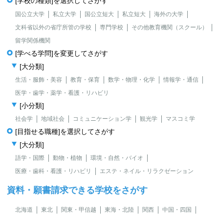
[学校の種類]を選択してさがす
国公立大学
私立大学
国公立短大
私立短大
海外の大学
文科省以外の省庁所管の学校
専門学校
その他教育機関（スクール）
留学関係機関
[学べる学問]を変更してさがす
[大分類]
生活・服飾・美容
教育・保育
数学・物理・化学
情報学・通信
医学・歯学・薬学・看護・リハビリ
[小分類]
社会学
地域社会
コミュニケーション学
観光学
マスコミ学
[目指せる職種]を選択してさがす
[大分類]
語学・国際
動物・植物
環境・自然・バイオ
医療・歯科・看護・リハビリ
エステ・ネイル・リラクゼーション
資料・願書請求できる学校をさがす
北海道
東北
関東・甲信越
東海・北陸
関西
中国・四国