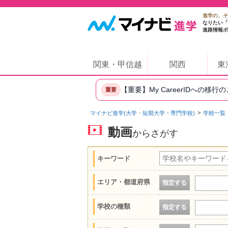
進学の、そ
なりたい「
進路情報ポ
関東・甲信越
関西
東
【重要】My CareerIDへの移行
重要
マイナビ進学(大学・短期大学・専門学校)
学校一覧
動画
からさがす
キーワード
エリア・都道府県
指定する
学校の種類
指定する