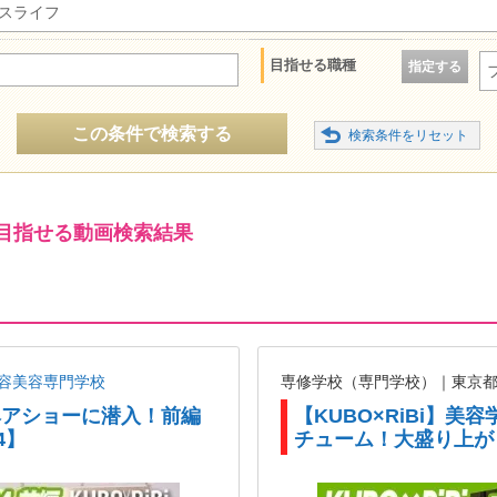
スライフ
目指せる職種
指定する
この条件で検索する
目指せる動画検索結果
容美容専門学校
専修学校（専門学校）｜東京
がヘアショーに潜入！前編
【KUBO×RiBi】
4】
チューム！大盛り上が