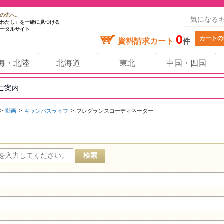
の先へ。
わたし」を一緒に見つける
ータルサイト
0
カートの
資料請求カート
件
海・北陸
北海道
東北
中国・四国
のご案内
動画
キャンパスライフ
フレグランスコーディネーター