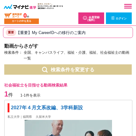
0
資料請求
カート
件
会員登録
ログイン
（無料）
カートの中を見る
【重要】My CareerIDへの移行のご案内
重要
動画からさがす
検索条件：
全国、キャンパスライフ、福祉・介護、福祉、社会福祉士の動画
一覧
検索条件を変更する
社会福祉士を目指せる動画検索結果
1
件
1-1件を表示
2027年４月文系改編、3学科新設
私立大学｜福岡県
久留米大学