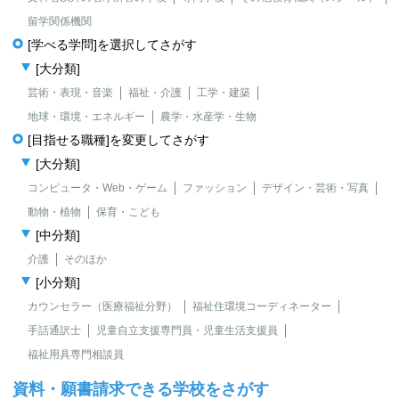
留学関係機関
[学べる学問]を選択してさがす
[大分類]
芸術・表現・音楽
福祉・介護
工学・建築
地球・環境・エネルギー
農学・水産学・生物
[目指せる職種]を変更してさがす
[大分類]
コンピュータ・Web・ゲーム
ファッション
デザイン・芸術・写真
動物・植物
保育・こども
[中分類]
介護
そのほか
[小分類]
カウンセラー（医療福祉分野）
福祉住環境コーディネーター
手話通訳士
児童自立支援専門員・児童生活支援員
福祉用具専門相談員
資料・願書請求できる学校をさがす