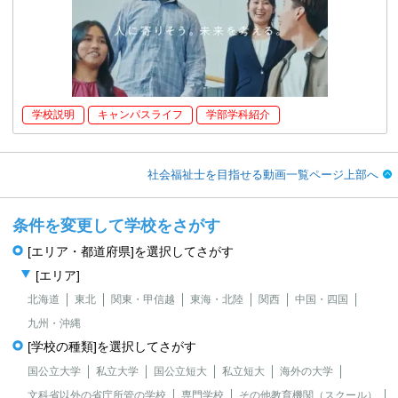
学校説明
キャンパスライフ
学部学科紹介
社会福祉士を目指せる動画一覧ページ上部へ
条件を変更して学校をさがす
[エリア・都道府県]を選択してさがす
[エリア]
北海道
東北
関東・甲信越
東海・北陸
関西
中国・四国
九州・沖縄
[学校の種類]を選択してさがす
国公立大学
私立大学
国公立短大
私立短大
海外の大学
文科省以外の省庁所管の学校
専門学校
その他教育機関（スクール）