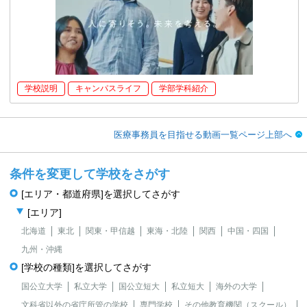
学校説明
キャンパスライフ
学部学科紹介
医療事務員を目指せる動画一覧ページ上部へ
条件を変更して学校をさがす
[エリア・都道府県]を選択してさがす
[エリア]
北海道
東北
関東・甲信越
東海・北陸
関西
中国・四国
九州・沖縄
[学校の種類]を選択してさがす
国公立大学
私立大学
国公立短大
私立短大
海外の大学
文科省以外の省庁所管の学校
専門学校
その他教育機関（スクール）