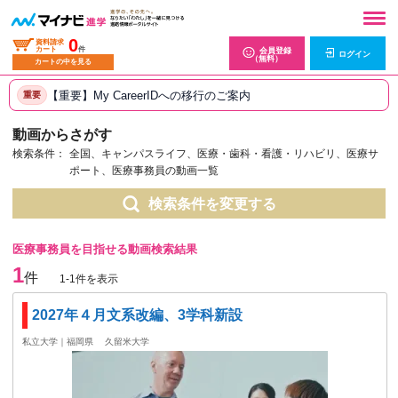
0
資料請求
カート
件
会員登録
ログイン
（無料）
カートの中を見る
【重要】My CareerIDへの移行のご案内
重要
動画からさがす
検索条件：
全国、キャンパスライフ、医療・歯科・看護・リハビリ、医療サ
ポート、医療事務員の動画一覧
検索条件を変更する
医療事務員を目指せる動画検索結果
1
件
1-1件を表示
2027年４月文系改編、3学科新設
私立大学｜福岡県
久留米大学