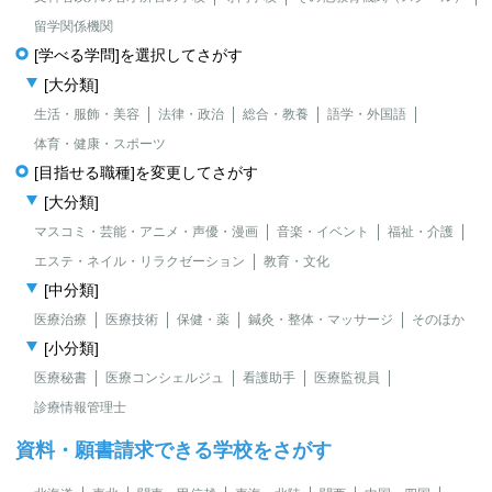
留学関係機関
[学べる学問]を選択してさがす
[大分類]
生活・服飾・美容
法律・政治
総合・教養
語学・外国語
体育・健康・スポーツ
[目指せる職種]を変更してさがす
[大分類]
マスコミ・芸能・アニメ・声優・漫画
音楽・イベント
福祉・介護
エステ・ネイル・リラクゼーション
教育・文化
[中分類]
医療治療
医療技術
保健・薬
鍼灸・整体・マッサージ
そのほか
[小分類]
医療秘書
医療コンシェルジュ
看護助手
医療監視員
診療情報管理士
資料・願書請求できる学校をさがす