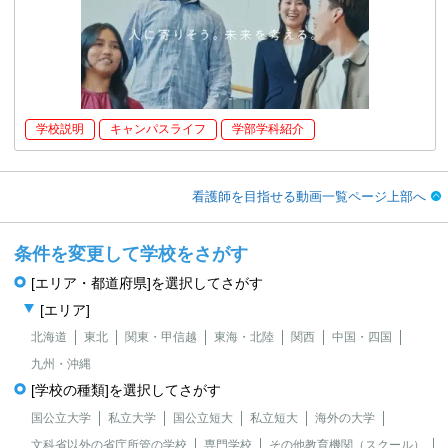
学校説明
キャンパスライフ
学部学科紹介
看護師を目指せる動画一覧ページ上部へ
条件を変更して学校をさがす
[エリア・都道府県]を選択してさがす
[エリア]
北海道
東北
関東・甲信越
東海・北陸
関西
中国・四国
九州・沖縄
[学校の種類]を選択してさがす
国公立大学
私立大学
国公立短大
私立短大
海外の大学
文科省以外の省庁所管の学校
専門学校
その他教育機関（スクール）