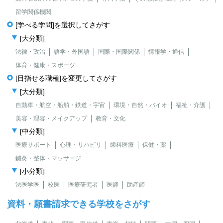
留学関係機関
[学べる学問]を選択してさがす
[大分類]
法律・政治
語学・外国語
国際・国際関係
情報学・通信
体育・健康・スポーツ
[目指せる職種]を変更してさがす
[大分類]
自動車・航空・船舶・鉄道・宇宙
環境・自然・バイオ
福祉・介護
美容・理容・メイクアップ
教育・文化
[中分類]
医療サポート
心理・リハビリ
歯科医療
保健・薬
鍼灸・整体・マッサージ
[小分類]
法医学医
校医
医療研究者
医師
助産師
資料・願書請求できる学校をさがす