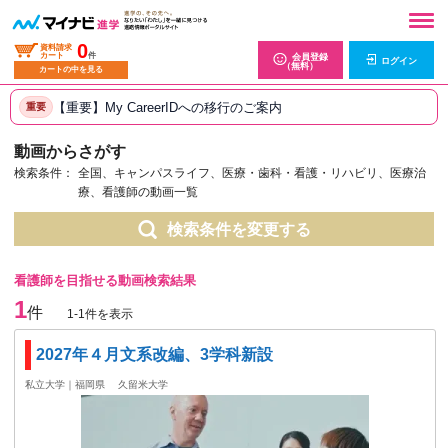
0
資料請求
カート
件
会員登録
ログイン
（無料）
カートの中を見る
【重要】My CareerIDへの移行のご案内
重要
動画からさがす
検索条件：
全国、キャンパスライフ、医療・歯科・看護・リハビリ、医療治
療、看護師の動画一覧
検索条件を変更する
看護師を目指せる動画検索結果
1
件
1-1件を表示
2027年４月文系改編、3学科新設
私立大学｜福岡県
久留米大学