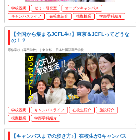
学校説明
ゼミ・研究室
オープンキャンパス
キャンパスライフ
在校生紹介
模擬授業
学部学科紹介
【全国から集まるJCFL生♪】東京＆JCFLってどうな
の！？
専修学校（専門学校）｜東京都
日本外国語専門学校
学校説明
キャンパスライフ
在校生紹介
施設紹介
模擬授業
学部学科紹介
【キャンパスまでの歩き方♪】在校生が3キャンパス