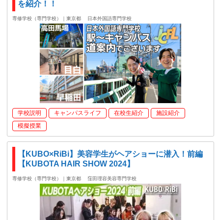
を紹介！！
専修学校（専門学校）｜東京都
日本外国語専門学校
学校説明
キャンパスライフ
在校生紹介
施設紹介
模擬授業
【KUBO×RiBi】美容学生がヘアショーに潜入！前編
【KUBOTA HAIR SHOW 2024】
専修学校（専門学校）｜東京都
窪田理容美容専門学校