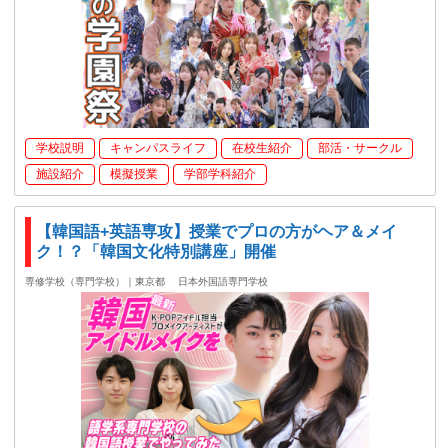
学校説明
キャンパスライフ
在校生紹介
部活・サークル
施設紹介
模擬授業
学部学科紹介
【韓国語+英語専攻】授業でプロの方がヘア＆メイ
ク！？「韓国文化特別講座」開催
専修学校（専門学校）｜東京都
日本外国語専門学校