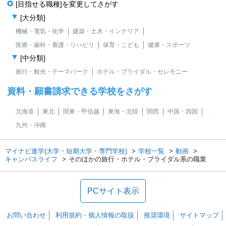
[目指せる職種]を変更してさがす
[大分類]
機械・電気・化学
建築・土木・インテリア
医療・歯科・看護・リハビリ
保育・こども
健康・スポーツ
[中分類]
旅行・観光・テーマパーク
ホテル・ブライダル・セレモニー
資料・願書請求できる学校をさがす
北海道
東北
関東・甲信越
東海・北陸
関西
中国・四国
九州・沖縄
マイナビ進学(大学・短期大学・専門学校)
学校一覧
動画
キャンパスライフ
そのほかの旅行・ホテル・ブライダル系の職業
PCサイト表示
お問い合わせ
利用規約・個人情報の取扱
推奨環境
サイトマップ