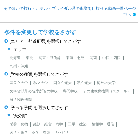
そのほかの旅行・ホテル・ブライダル系の職業を目指せる動画一覧ページ
上部へ
条件を変更して学校をさがす
[エリア・都道府県]を選択してさがす
[エリア]
北海道
東北
関東・甲信越
東海・北陸
関西
中国・四国
九州・沖縄
[学校の種類]を選択してさがす
国公立大学
私立大学
国公立短大
私立短大
海外の大学
文科省以外の省庁所管の学校
専門学校
その他教育機関（スクール）
留学関係機関
[学べる学問]を選択してさがす
[大分類]
栄養・食物
経済・経営・商学
工学・建築
情報学・通信
医学・歯学・薬学・看護・リハビリ