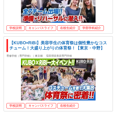
学校説明
キャンパスライフ
在校生紹介
学部学科紹介
【KUBO×RiBi】美容学生の体育祭は個性豊かなコス
チューム！大盛り上がりの体育祭！【東京・中野】
専修学校（専門学校）｜東京都
窪田理容美容専門学校
学校説明
キャンパスライフ
在校生紹介