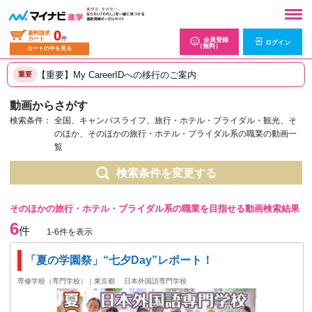
0
資料請求
カート
件
会員登録
ログイン
（無料）
カートの中を見る
【重要】My CareerIDへの移行のご案内
重要
動画からさがす
検索条件：
全国、キャンパスライフ、旅行・ホテル・ブライダル・観光、そ
のほか、そのほかの旅行・ホテル・ブライダル系の職業の動画一
覧
検索条件を変更する
そのほかの旅行・ホテル・ブライダル系の職業を目指せる動画検索結果
6
件
1-6件を表示
「夏の学園祭」“七夕Day”レポート！
専修学校（専門学校）｜東京都
日本外国語専門学校