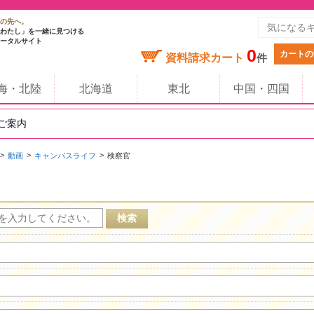
の先へ。
わたし」を一緒に見つける
ータルサイト
0
カートの
資料請求カート
件
海・北陸
北海道
東北
中国・四国
のご案内
動画
キャンパスライフ
検察官