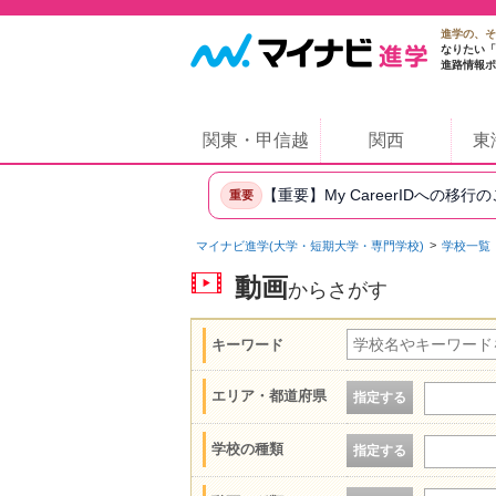
進学の、そ
なりたい「
進路情報ポ
関東・甲信越
関西
東
【重要】My CareerIDへの移行
重要
マイナビ進学(大学・短期大学・専門学校)
学校一覧
動画
からさがす
キーワード
エリア・都道府県
指定する
学校の種類
指定する