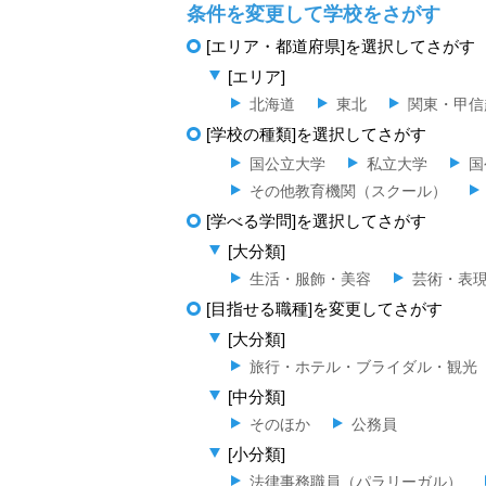
条件を変更して学校をさがす
[エリア・都道府県]を選択してさがす
[エリア]
北海道
東北
関東・甲信
[学校の種類]を選択してさがす
国公立大学
私立大学
国
その他教育機関（スクール）
[学べる学問]を選択してさがす
[大分類]
生活・服飾・美容
芸術・表
[目指せる職種]を変更してさがす
[大分類]
旅行・ホテル・ブライダル・観光
[中分類]
そのほか
公務員
[小分類]
法律事務職員（パラリーガル）