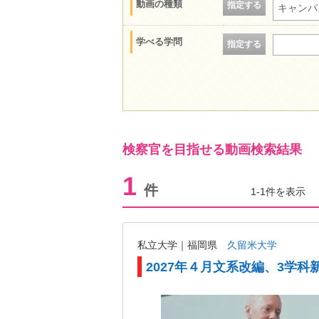
動画の種類
指定する
キャンパ
学べる学問
指定する
検察官を目指せる動画検索結果
1
件
1-1件を表示
私立大学｜福岡県
久留米大学
2027年４月文系改編、3学科