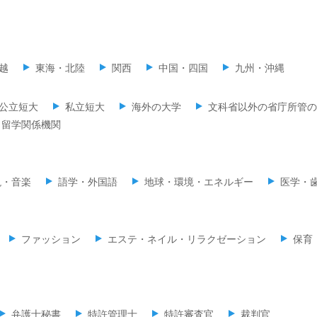
越
東海・北陸
関西
中国・四国
九州・沖縄
公立短大
私立短大
海外の大学
文科省以外の省庁所管の
留学関係機関
現・音楽
語学・外国語
地球・環境・エネルギー
医学・
ファッション
エステ・ネイル・リラクゼーション
保育
弁護士秘書
特許管理士
特許審査官
裁判官