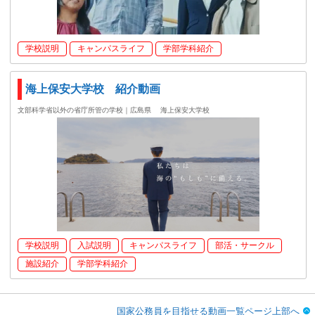
学校説明
キャンパスライフ
学部学科紹介
海上保安大学校 紹介動画
文部科学省以外の省庁所管の学校｜広島県
海上保安大学校
学校説明
入試説明
キャンパスライフ
部活・サークル
施設紹介
学部学科紹介
国家公務員を目指せる動画一覧ページ上部へ