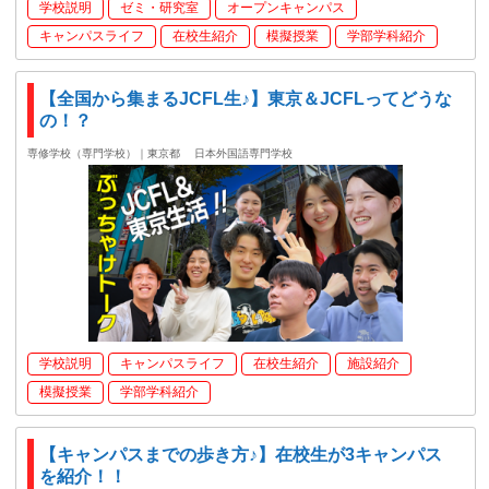
学校説明
ゼミ・研究室
オープンキャンパス
キャンパスライフ
在校生紹介
模擬授業
学部学科紹介
【全国から集まるJCFL生♪】東京＆JCFLってどうな
の！？
専修学校（専門学校）｜東京都
日本外国語専門学校
学校説明
キャンパスライフ
在校生紹介
施設紹介
模擬授業
学部学科紹介
【キャンパスまでの歩き方♪】在校生が3キャンパス
を紹介！！