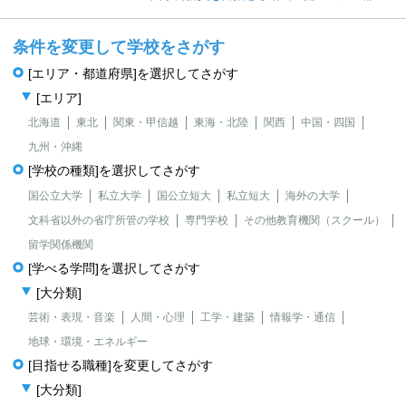
条件を変更して学校をさがす
[エリア・都道府県]を選択してさがす
[エリア]
北海道
東北
関東・甲信越
東海・北陸
関西
中国・四国
九州・沖縄
[学校の種類]を選択してさがす
国公立大学
私立大学
国公立短大
私立短大
海外の大学
文科省以外の省庁所管の学校
専門学校
その他教育機関（スクール）
留学関係機関
[学べる学問]を選択してさがす
[大分類]
芸術・表現・音楽
人間・心理
工学・建築
情報学・通信
地球・環境・エネルギー
[目指せる職種]を変更してさがす
[大分類]