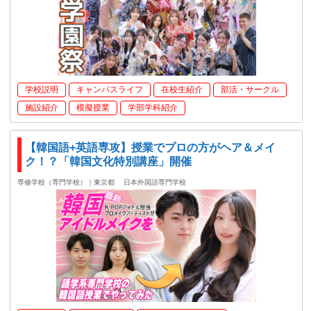
学校説明
キャンパスライフ
在校生紹介
部活・サークル
施設紹介
模擬授業
学部学科紹介
【韓国語+英語専攻】授業でプロの方がヘア＆メイ
ク！？「韓国文化特別講座」開催
専修学校（専門学校）｜東京都
日本外国語専門学校