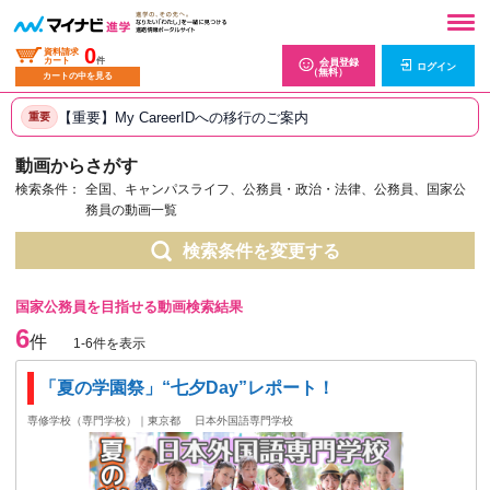
0
資料請求
カート
件
会員登録
ログイン
（無料）
カートの中を見る
【重要】My CareerIDへの移行のご案内
重要
動画からさがす
検索条件：
全国、キャンパスライフ、公務員・政治・法律、公務員、国家公
務員の動画一覧
検索条件を変更する
国家公務員を目指せる動画検索結果
6
件
1-6件を表示
「夏の学園祭」“七夕Day”レポート！
専修学校（専門学校）｜東京都
日本外国語専門学校