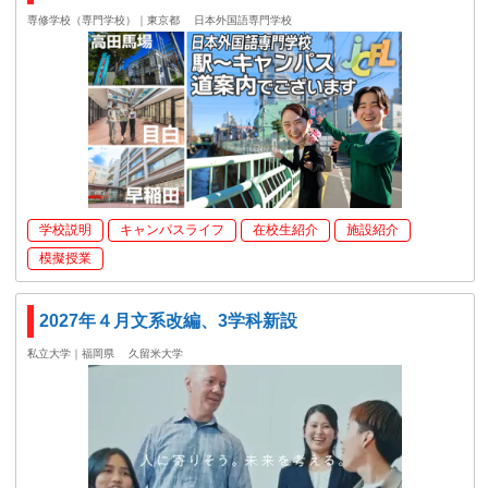
専修学校（専門学校）｜東京都
日本外国語専門学校
学校説明
キャンパスライフ
在校生紹介
施設紹介
模擬授業
2027年４月文系改編、3学科新設
私立大学｜福岡県
久留米大学