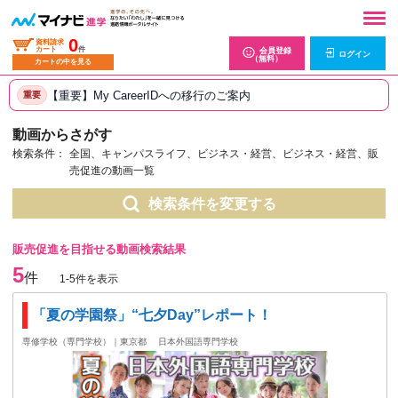
0
資料請求
カート
件
会員登録
ログイン
（無料）
カートの中を見る
【重要】My CareerIDへの移行のご案内
重要
動画からさがす
検索条件：
全国、キャンパスライフ、ビジネス・経営、ビジネス・経営、販
売促進の動画一覧
検索条件を変更する
販売促進を目指せる動画検索結果
5
件
1-5件を表示
「夏の学園祭」“七夕Day”レポート！
専修学校（専門学校）｜東京都
日本外国語専門学校