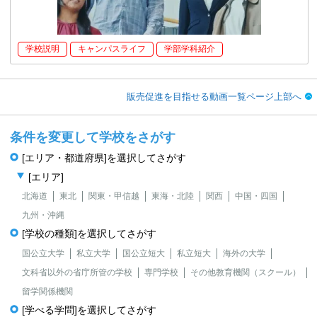
学校説明
キャンパスライフ
学部学科紹介
販売促進を目指せる動画一覧ページ上部へ
条件を変更して学校をさがす
[エリア・都道府県]を選択してさがす
[エリア]
北海道
東北
関東・甲信越
東海・北陸
関西
中国・四国
九州・沖縄
[学校の種類]を選択してさがす
国公立大学
私立大学
国公立短大
私立短大
海外の大学
文科省以外の省庁所管の学校
専門学校
その他教育機関（スクール）
留学関係機関
[学べる学問]を選択してさがす