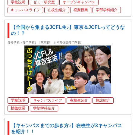
学校説明
ゼミ・研究室
オープンキャンパス
キャンパスライフ
在校生紹介
模擬授業
学部学科紹介
【全国から集まるJCFL生♪】東京＆JCFLってどうな
の！？
専修学校（専門学校）｜東京都
日本外国語専門学校
学校説明
キャンパスライフ
在校生紹介
施設紹介
模擬授業
学部学科紹介
【キャンパスまでの歩き方♪】在校生が3キャンパス
を紹介！！