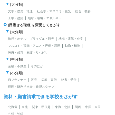
[大分類]
文学・歴史・地理
社会学・マスコミ・観光
総合・教養
工学・建築
地球・環境・エネルギー
[目指せる職種]を変更してさがす
[大分類]
旅行・ホテル・ブライダル・観光
機械・電気・化学
マスコミ・芸能・アニメ・声優・漫画
動物・植物
医療・歯科・看護・リハビリ
[中分類]
金融・不動産
そのほか
[小分類]
IRプランナー
販売
広報・宣伝
秘書・受付
経理・財務担当者（経理スタッフ）
資料・願書請求できる学校をさがす
北海道
東北
関東・甲信越
東海・北陸
関西
中国・四国
九州・沖縄