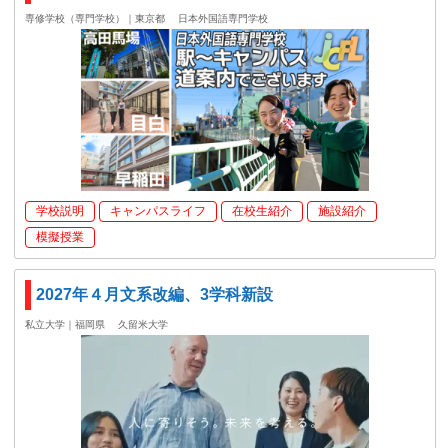
専修学校（専門学校）｜東京都
日本外国語専門学校
学校説明
キャンパスライフ
在校生紹介
施設紹介
模擬授業
2027年４月文系改編、3学科新設
私立大学｜福岡県
久留米大学