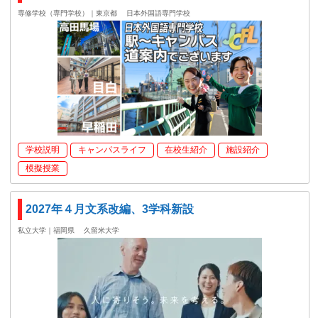
専修学校（専門学校）｜東京都
日本外国語専門学校
学校説明
キャンパスライフ
在校生紹介
施設紹介
模擬授業
2027年４月文系改編、3学科新設
私立大学｜福岡県
久留米大学