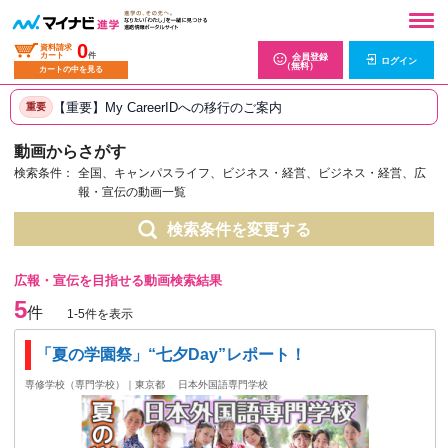
0
資料請求
カート
件
会員登録
ログイン
（無料）
カートの中を見る
【重要】My CareerIDへの移行のご案内
重要
動画からさがす
検索条件：
全国、キャンパスライフ、ビジネス・経営、ビジネス・経営、広
報・宣伝の動画一覧
検索条件を変更する
広報・宣伝を目指せる動画検索結果
5
件
1-5件を表示
「夏の学園祭」“七夕Day”レポート！
専修学校（専門学校）｜東京都
日本外国語専門学校