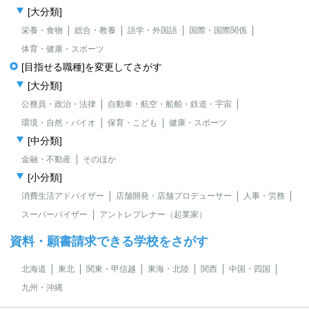
[大分類]
栄養・食物
総合・教養
語学・外国語
国際・国際関係
体育・健康・スポーツ
[目指せる職種]を変更してさがす
[大分類]
公務員・政治・法律
自動車・航空・船舶・鉄道・宇宙
環境・自然・バイオ
保育・こども
健康・スポーツ
[中分類]
金融・不動産
そのほか
[小分類]
消費生活アドバイザー
店舗開発・店舗プロデューサー
人事・労務
スーパーバイザー
アントレプレナー（起業家）
資料・願書請求できる学校をさがす
北海道
東北
関東・甲信越
東海・北陸
関西
中国・四国
九州・沖縄