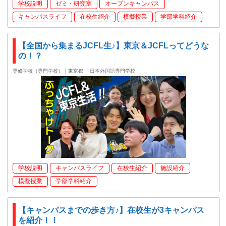
学校説明
ゼミ・研究室
オープンキャンパス
キャンパスライフ
在校生紹介
模擬授業
学部学科紹介
【全国から集まるJCFL生♪】東京＆JCFLってどうな
の！？
専修学校（専門学校）｜東京都
日本外国語専門学校
学校説明
キャンパスライフ
在校生紹介
施設紹介
模擬授業
学部学科紹介
【キャンパスまでの歩き方♪】在校生が3キャンパス
を紹介！！