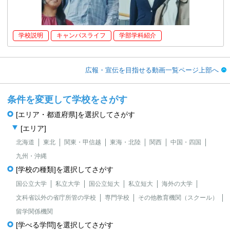
学校説明
キャンパスライフ
学部学科紹介
広報・宣伝を目指せる動画一覧ページ上部へ
条件を変更して学校をさがす
[エリア・都道府県]を選択してさがす
[エリア]
北海道
東北
関東・甲信越
東海・北陸
関西
中国・四国
九州・沖縄
[学校の種類]を選択してさがす
国公立大学
私立大学
国公立短大
私立短大
海外の大学
文科省以外の省庁所管の学校
専門学校
その他教育機関（スクール）
留学関係機関
[学べる学問]を選択してさがす