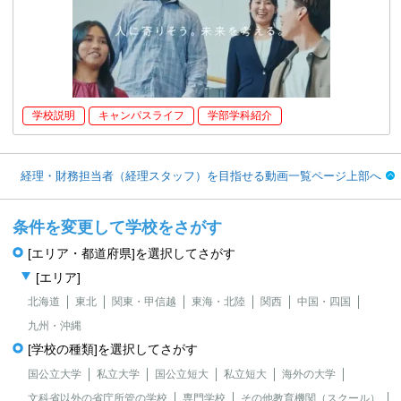
学校説明
キャンパスライフ
学部学科紹介
経理・財務担当者（経理スタッフ）を目指せる動画一覧ページ上部へ
条件を変更して学校をさがす
[エリア・都道府県]を選択してさがす
[エリア]
北海道
東北
関東・甲信越
東海・北陸
関西
中国・四国
九州・沖縄
[学校の種類]を選択してさがす
国公立大学
私立大学
国公立短大
私立短大
海外の大学
文科省以外の省庁所管の学校
専門学校
その他教育機関（スクール）