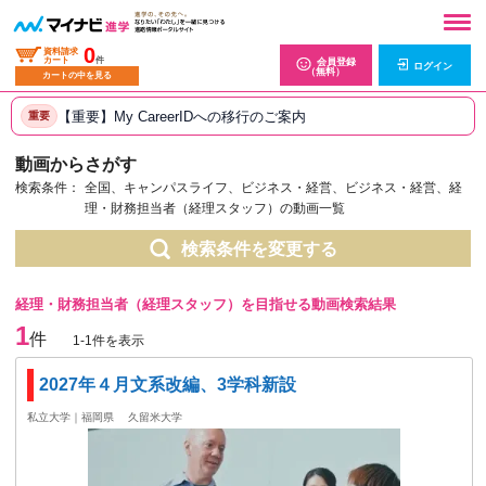
0
資料請求
カート
件
会員登録
ログイン
（無料）
カートの中を見る
【重要】My CareerIDへの移行のご案内
重要
動画からさがす
検索条件：
全国、キャンパスライフ、ビジネス・経営、ビジネス・経営、経
理・財務担当者（経理スタッフ）の動画一覧
検索条件を変更する
経理・財務担当者（経理スタッフ）を目指せる動画検索結果
1
件
1-1件を表示
2027年４月文系改編、3学科新設
私立大学｜福岡県
久留米大学