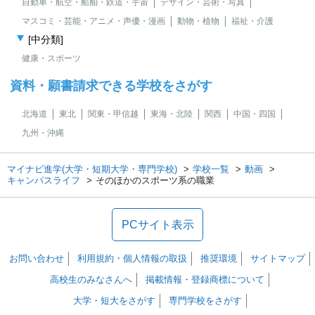
自動車・航空・船舶・鉄道・宇宙
デザイン・芸術・写真
マスコミ・芸能・アニメ・声優・漫画
動物・植物
福祉・介護
[中分類]
健康・スポーツ
資料・願書請求できる学校をさがす
北海道
東北
関東・甲信越
東海・北陸
関西
中国・四国
九州・沖縄
マイナビ進学(大学・短期大学・専門学校)
学校一覧
動画
キャンパスライフ
そのほかのスポーツ系の職業
PCサイト表示
お問い合わせ
利用規約・個人情報の取扱
推奨環境
サイトマップ
高校生のみなさんへ
掲載情報・登録商標について
大学・短大をさがす
専門学校をさがす