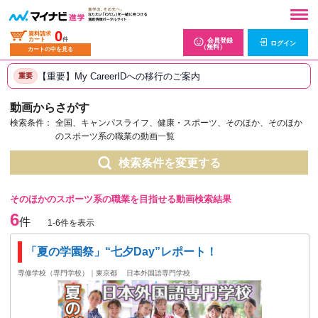
0
資料請求
カート
件
会員登録
ログイン
（無料）
カートの中を見る
【重要】My CareerIDへの移行のご案内
重要
動画からさがす
検索条件：
全国、キャンパスライフ、健康・スポーツ、そのほか、そのほか
のスポーツ系の職業の動画一覧
検索条件を変更する
そのほかのスポーツ系の職業を目指せる動画検索結果
6
件
1-6件を表示
「夏の学園祭」“七夕Day”レポート！
専修学校（専門学校）｜東京都
日本外国語専門学校