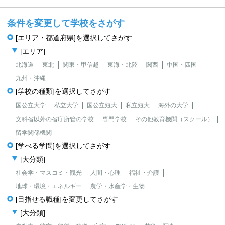
条件を変更して学校をさがす
[エリア・都道府県]を選択してさがす
[エリア]
北海道
東北
関東・甲信越
東海・北陸
関西
中国・四国
九州・沖縄
[学校の種類]を選択してさがす
国公立大学
私立大学
国公立短大
私立短大
海外の大学
文科省以外の省庁所管の学校
専門学校
その他教育機関（スクール）
留学関係機関
[学べる学問]を選択してさがす
[大分類]
社会学・マスコミ・観光
人間・心理
福祉・介護
地球・環境・エネルギー
農学・水産学・生物
[目指せる職種]を変更してさがす
[大分類]