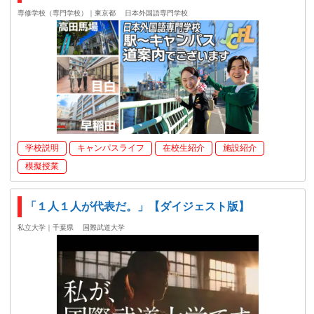
専修学校（専門学校）｜東京都
日本外国語専門学校
学校説明
キャンパスライフ
在校生紹介
施設紹介
模擬授業
「１人１人が代表だ。」【ダイジェスト版】
私立大学｜千葉県
国際武道大学