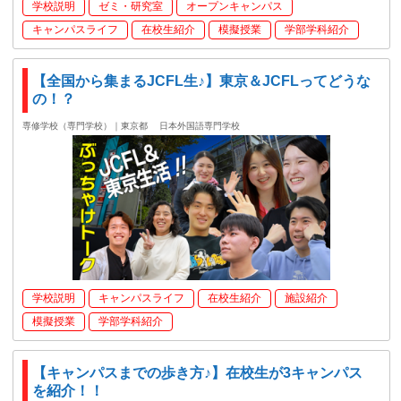
学校説明
ゼミ・研究室
オープンキャンパス
キャンパスライフ
在校生紹介
模擬授業
学部学科紹介
【全国から集まるJCFL生♪】東京＆JCFLってどうな
の！？
専修学校（専門学校）｜東京都
日本外国語専門学校
学校説明
キャンパスライフ
在校生紹介
施設紹介
模擬授業
学部学科紹介
【キャンパスまでの歩き方♪】在校生が3キャンパス
を紹介！！