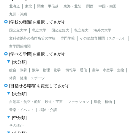
北海道
東北
関東・甲信越
東海・北陸
関西
中国・四国
九州・沖縄
[学校の種類]を選択してさがす
国公立大学
私立大学
国公立短大
私立短大
海外の大学
文科省以外の省庁所管の学校
専門学校
その他教育機関（スクール）
留学関係機関
[学べる学問]を選択してさがす
[大分類]
総合・教養
数学・物理・化学
情報学・通信
農学・水産学・生物
体育・健康・スポーツ
[目指せる職種]を変更してさがす
[大分類]
自動車・航空・船舶・鉄道・宇宙
ファッション
動物・植物
音楽・イベント
福祉・介護
[中分類]
そのほか