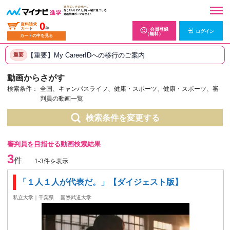
0
資料請求
カート
件
会員登録
ログイン
（無料）
カートの中を見る
【重要】My CareerIDへの移行のご案内
重要
動画からさがす
検索条件：
全国、キャンパスライフ、健康・スポーツ、健康・スポーツ、審
判員の動画一覧
検索条件を変更する
審判員を目指せる動画検索結果
3
件
1-3件を表示
「１人１人が代表だ。」【ダイジェスト版】
私立大学｜千葉県
国際武道大学