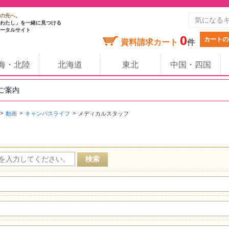
の先へ。
わたし」を一緒に見つける
ータルサイト
0
カートの
資料請求カート
件
海・北陸
北海道
東北
中国・四国
のご案内
動画
キャンパスライフ
メディカルスタッフ