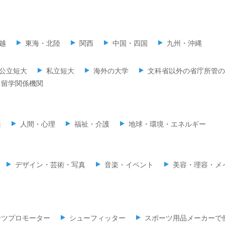
越
東海・北陸
関西
中国・四国
九州・沖縄
公立短大
私立短大
海外の大学
文科省以外の省庁所管の
留学関係機関
楽
人間・心理
福祉・介護
地球・環境・エネルギー
デザイン・芸術・写真
音楽・イベント
美容・理容・メ
ーツプロモーター
シューフィッター
スポーツ用品メーカーで