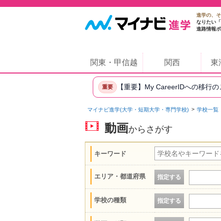
進学の、そ
なりたい「
進路情報ポ
関東・甲信越
関西
東
【重要】My CareerIDへの移行
重要
マイナビ進学(大学・短期大学・専門学校)
学校一覧
動画
からさがす
キーワード
エリア・都道府県
指定する
学校の種類
指定する