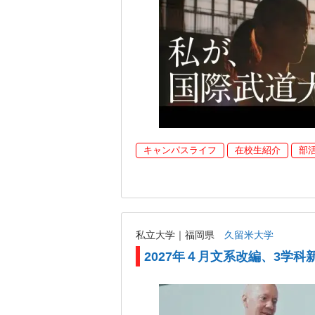
キャンパスライフ
在校生紹介
部
私立大学｜福岡県
久留米大学
2027年４月文系改編、3学科