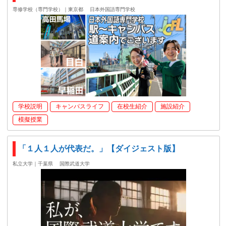
専修学校（専門学校）｜東京都
日本外国語専門学校
学校説明
キャンパスライフ
在校生紹介
施設紹介
模擬授業
「１人１人が代表だ。」【ダイジェスト版】
私立大学｜千葉県
国際武道大学