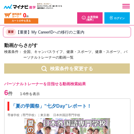
0
資料請求
カート
件
会員登録
ログイン
（無料）
カートの中を見る
【重要】My CareerIDへの移行のご案内
重要
動画からさがす
検索条件：
全国、キャンパスライフ、健康・スポーツ、健康・スポーツ、パ
ーソナルトレーナーの動画一覧
検索条件を変更する
パーソナルトレーナーを目指せる動画検索結果
6
件
1-6件を表示
「夏の学園祭」“七夕Day”レポート！
専修学校（専門学校）｜東京都
日本外国語専門学校