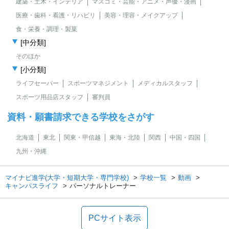
建築・土木・インテリア
マスコミ・芸能・アニメ・声優・漫画
医療・歯科・看護・リハビリ
美容・理容・メイクアップ
食・栄養・調理・製菓
[中分類]
そのほか
[小分類]
ライフセーバー
スポーツマネジメント
メディカルスタッフ
スポーツ用品店スタッフ
審判員
資料・願書請求できる学校をさがす
北海道
東北
関東・甲信越
東海・北陸
関西
中国・四国
九州・沖縄
マイナビ進学(大学・短期大学・専門学校)
学校一覧
動画
キャンパスライフ
パーソナルトレーナー
PCサイト表示