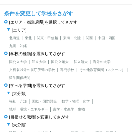
条件を変更して学校をさがす
[エリア・都道府県]を選択してさがす
[エリア]
北海道
東北
関東・甲信越
東海・北陸
関西
中国・四国
九州・沖縄
[学校の種類]を選択してさがす
国公立大学
私立大学
国公立短大
私立短大
海外の大学
文科省以外の省庁所管の学校
専門学校
その他教育機関（スクール）
留学関係機関
[学べる学問]を選択してさがす
[大分類]
福祉・介護
国際・国際関係
数学・物理・化学
地球・環境・エネルギー
農学・水産学・生物
[目指せる職種]を変更してさがす
[大分類]