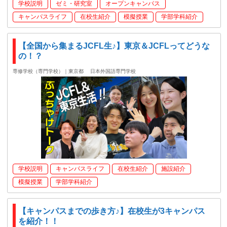
学校説明
ゼミ・研究室
オープンキャンパス
キャンパスライフ
在校生紹介
模擬授業
学部学科紹介
【全国から集まるJCFL生♪】東京＆JCFLってどうな
の！？
専修学校（専門学校）｜東京都
日本外国語専門学校
学校説明
キャンパスライフ
在校生紹介
施設紹介
模擬授業
学部学科紹介
【キャンパスまでの歩き方♪】在校生が3キャンパス
を紹介！！