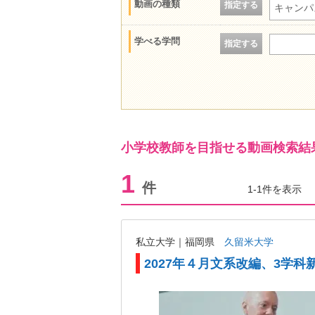
動画の種類
指定する
キャンパ
学べる学問
指定する
小学校教師を目指せる動画検索結
1
件
1-1件を表示
私立大学｜福岡県
久留米大学
2027年４月文系改編、3学科