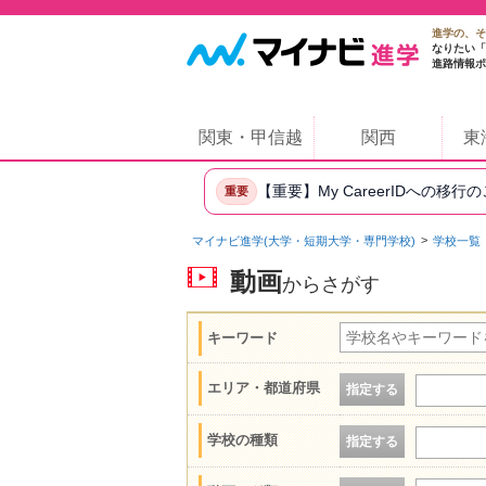
進学の、そ
なりたい「
進路情報ポ
関東・甲信越
関西
東
【重要】My CareerIDへの移行
重要
マイナビ進学(大学・短期大学・専門学校)
学校一覧
動画
からさがす
キーワード
エリア・都道府県
指定する
学校の種類
指定する