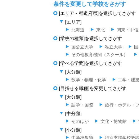
条件を変更して学校をさがす
[エリア・都道府県]を選択してさがす
[エリア]
北海道
東北
関東・甲信
[学校の種類]を選択してさがす
国公立大学
私立大学
国
その他教育機関（スクール）
[学べる学問]を選択してさがす
[大分類]
数学・物理・化学
工学・建
[目指せる職種]を変更してさがす
[大分類]
語学・国際
旅行・ホテル・
[中分類]
そのほか
文化・博物館
[小分類]
中学校教師
特別支援学校教