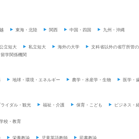
越
東海・北陸
関西
中国・四国
九州・沖縄
公立短大
私立短大
海外の大学
文科省以外の省庁所管の
留学関係機関
築
地球・環境・エネルギー
農学・水産学・生物
医学・
ブライダル・観光
福祉・介護
保育・こども
ビジネス・
学校・教育
諭
栄養教諭
児童英語教師
司書教諭