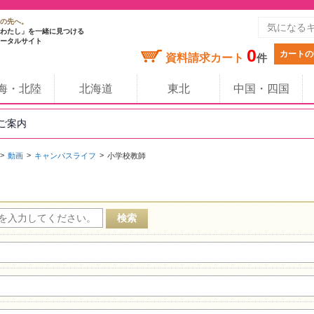
の先へ。
わたし」を一緒に見つける
ータルサイト
0
カートの
資料請求カート
件
海・北陸
北海道
東北
中国・四国
のご案内
動画
キャンパスライフ
小学校教師