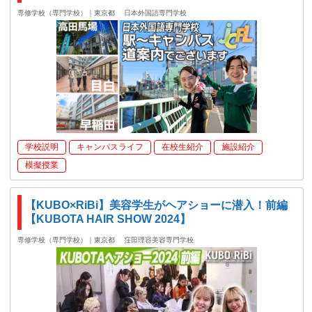
専修学校（専門学校）｜東京都
日本外国語専門学校
学校説明
キャンパスライフ
在校生紹介
施設紹介
模擬授業
【KUBO×RiBi】美容学生がヘアショーに潜入！前編
【KUBOTA HAIR SHOW 2024】
専修学校（専門学校）｜東京都
窪田理容美容専門学校