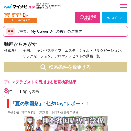
0
資料請求
カート
件
会員登録
ログイン
（無料）
カートの中を見る
【重要】My CareerIDへの移行のご案内
重要
動画からさがす
検索条件：
全国、キャンパスライフ、エステ・ネイル・リラクゼーション、
リラクゼーション、アロマテラピストの動画一覧
検索条件を変更する
アロマテラピストを目指せる動画検索結果
8
件
1-8件を表示
「夏の学園祭」“七夕Day”レポート！
専修学校（専門学校）｜東京都
日本外国語専門学校