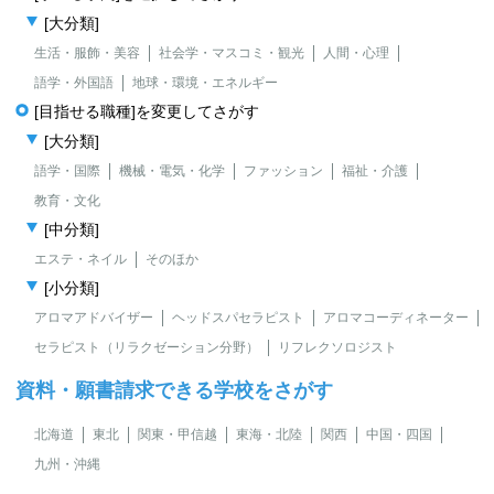
[大分類]
生活・服飾・美容
社会学・マスコミ・観光
人間・心理
語学・外国語
地球・環境・エネルギー
[目指せる職種]を変更してさがす
[大分類]
語学・国際
機械・電気・化学
ファッション
福祉・介護
教育・文化
[中分類]
エステ・ネイル
そのほか
[小分類]
アロマアドバイザー
ヘッドスパセラピスト
アロマコーディネーター
セラピスト（リラクゼーション分野）
リフレクソロジスト
資料・願書請求できる学校をさがす
北海道
東北
関東・甲信越
東海・北陸
関西
中国・四国
九州・沖縄