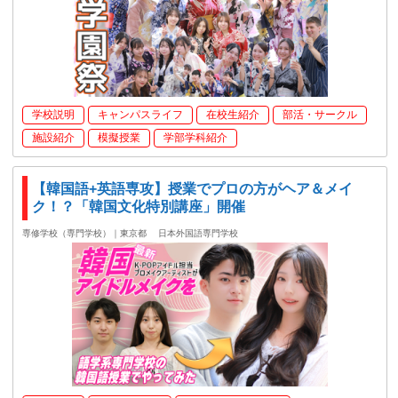
学校説明
キャンパスライフ
在校生紹介
部活・サークル
施設紹介
模擬授業
学部学科紹介
【韓国語+英語専攻】授業でプロの方がヘア＆メイ
ク！？「韓国文化特別講座」開催
専修学校（専門学校）｜東京都
日本外国語専門学校