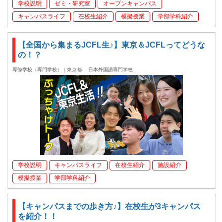
学校説明
ゼミ・研究室
オープンキャンパス
キャンパスライフ
在校生紹介
模擬授業
学部学科紹介
【全国から集まるJCFL生♪】東京＆JCFLってどうな
の！？
専修学校（専門学校）｜東京都
日本外国語専門学校
学校説明
キャンパスライフ
在校生紹介
施設紹介
模擬授業
学部学科紹介
【キャンパスまでの歩き方♪】在校生が3キャンパス
を紹介！！