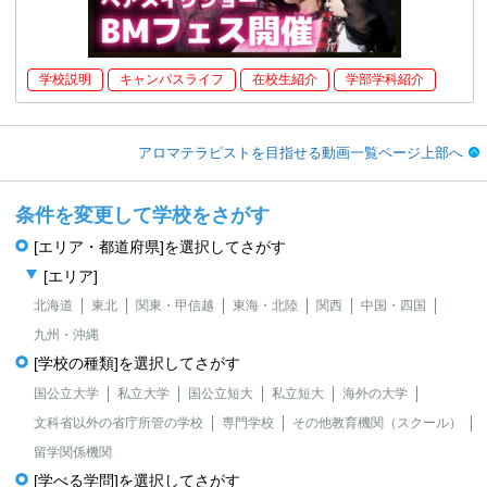
学校説明
キャンパスライフ
在校生紹介
学部学科紹介
アロマテラピストを目指せる動画一覧ページ上部へ
条件を変更して学校をさがす
[エリア・都道府県]を選択してさがす
[エリア]
北海道
東北
関東・甲信越
東海・北陸
関西
中国・四国
九州・沖縄
[学校の種類]を選択してさがす
国公立大学
私立大学
国公立短大
私立短大
海外の大学
文科省以外の省庁所管の学校
専門学校
その他教育機関（スクール）
留学関係機関
[学べる学問]を選択してさがす