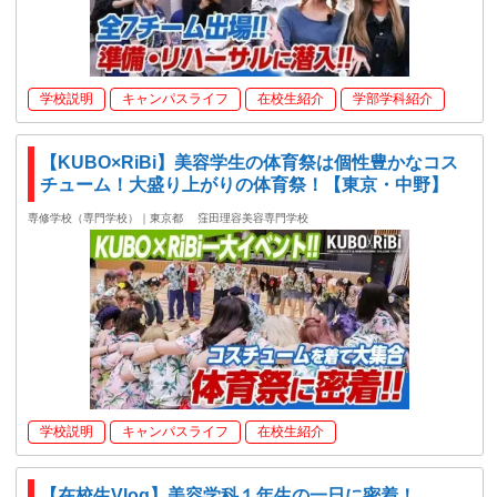
学校説明
キャンパスライフ
在校生紹介
学部学科紹介
【KUBO×RiBi】美容学生の体育祭は個性豊かなコス
チューム！大盛り上がりの体育祭！【東京・中野】
専修学校（専門学校）｜東京都
窪田理容美容専門学校
学校説明
キャンパスライフ
在校生紹介
【在校生Vlog】美容学科１年生の一日に密着！