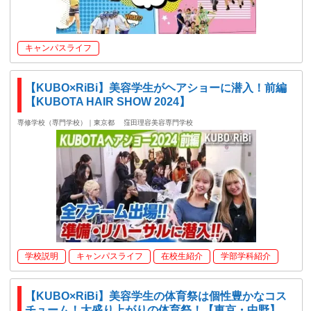
キャンパスライフ
【KUBO×RiBi】美容学生がヘアショーに潜入！前編
【KUBOTA HAIR SHOW 2024】
専修学校（専門学校）｜東京都
窪田理容美容専門学校
学校説明
キャンパスライフ
在校生紹介
学部学科紹介
【KUBO×RiBi】美容学生の体育祭は個性豊かなコス
チューム！大盛り上がりの体育祭！【東京・中野】