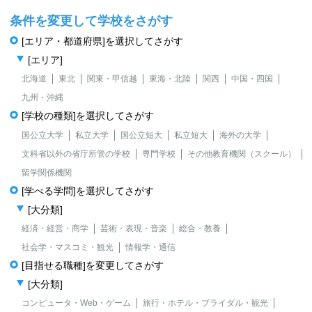
条件を変更して学校をさがす
[エリア・都道府県]を選択してさがす
[エリア]
北海道
東北
関東・甲信越
東海・北陸
関西
中国・四国
九州・沖縄
[学校の種類]を選択してさがす
国公立大学
私立大学
国公立短大
私立短大
海外の大学
文科省以外の省庁所管の学校
専門学校
その他教育機関（スクール）
留学関係機関
[学べる学問]を選択してさがす
[大分類]
経済・経営・商学
芸術・表現・音楽
総合・教養
社会学・マスコミ・観光
情報学・通信
[目指せる職種]を変更してさがす
[大分類]
コンピュータ・Web・ゲーム
旅行・ホテル・ブライダル・観光