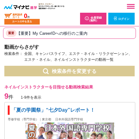
0
資料請求
カート
件
会員登録
ログイン
（無料）
カートの中を見る
【重要】My CareerIDへの移行のご案内
重要
動画からさがす
検索条件：
全国、キャンパスライフ、エステ・ネイル・リラクゼーション、
エステ・ネイル、ネイルインストラクターの動画一覧
検索条件を変更する
ネイルインストラクターを目指せる動画検索結果
9
件
1-9件を表示
「夏の学園祭」“七夕Day”レポート！
専修学校（専門学校）｜東京都
日本外国語専門学校