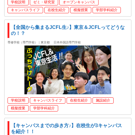
学校説明
ゼミ・研究室
オープンキャンパス
キャンパスライフ
在校生紹介
模擬授業
学部学科紹介
【全国から集まるJCFL生♪】東京＆JCFLってどうな
の！？
専修学校（専門学校）｜東京都
日本外国語専門学校
学校説明
キャンパスライフ
在校生紹介
施設紹介
模擬授業
学部学科紹介
【キャンパスまでの歩き方♪】在校生が3キャンパス
を紹介！！