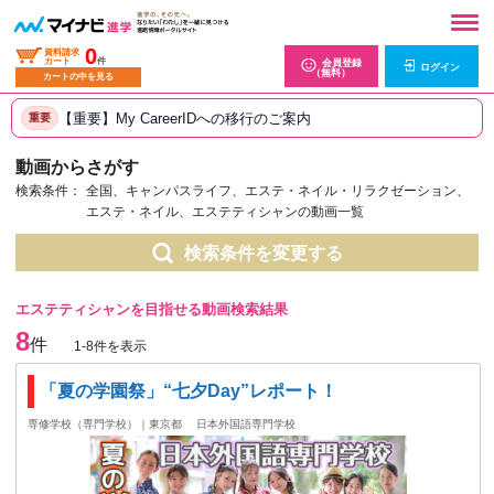
0
資料請求
カート
件
会員登録
ログイン
（無料）
カートの中を見る
【重要】My CareerIDへの移行のご案内
重要
動画からさがす
検索条件：
全国、キャンパスライフ、エステ・ネイル・リラクゼーション、
エステ・ネイル、エステティシャンの動画一覧
検索条件を変更する
エステティシャンを目指せる動画検索結果
8
件
1-8件を表示
「夏の学園祭」“七夕Day”レポート！
専修学校（専門学校）｜東京都
日本外国語専門学校