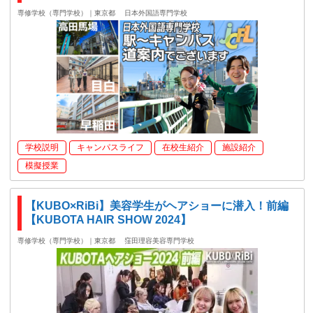
専修学校（専門学校）｜東京都
日本外国語専門学校
学校説明
キャンパスライフ
在校生紹介
施設紹介
模擬授業
【KUBO×RiBi】美容学生がヘアショーに潜入！前編
【KUBOTA HAIR SHOW 2024】
専修学校（専門学校）｜東京都
窪田理容美容専門学校