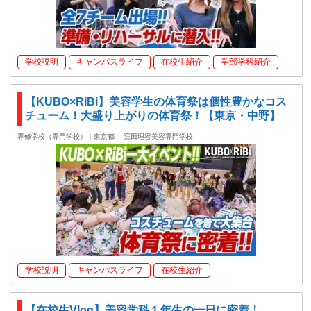
学校説明
キャンパスライフ
在校生紹介
学部学科紹介
【KUBO×RiBi】美容学生の体育祭は個性豊かなコス
チューム！大盛り上がりの体育祭！【東京・中野】
専修学校（専門学校）｜東京都
窪田理容美容専門学校
学校説明
キャンパスライフ
在校生紹介
【在校生Vlog】美容学科１年生の一日に密着！