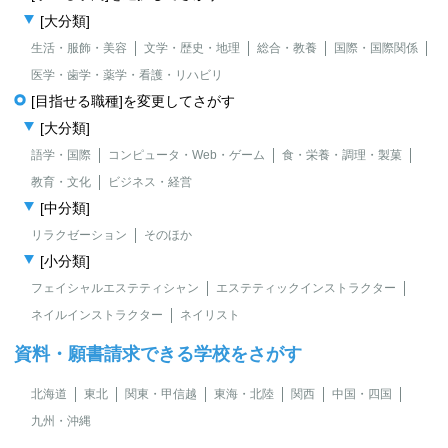
[大分類]
生活・服飾・美容
文学・歴史・地理
総合・教養
国際・国際関係
医学・歯学・薬学・看護・リハビリ
[目指せる職種]を変更してさがす
[大分類]
語学・国際
コンピュータ・Web・ゲーム
食・栄養・調理・製菓
教育・文化
ビジネス・経営
[中分類]
リラクゼーション
そのほか
[小分類]
フェイシャルエステティシャン
エステティックインストラクター
ネイルインストラクター
ネイリスト
資料・願書請求できる学校をさがす
北海道
東北
関東・甲信越
東海・北陸
関西
中国・四国
九州・沖縄