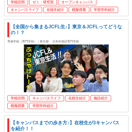
学校説明
ゼミ・研究室
オープンキャンパス
キャンパスライフ
在校生紹介
模擬授業
学部学科紹介
【全国から集まるJCFL生♪】東京＆JCFLってどうな
の！？
専修学校（専門学校）｜東京都
日本外国語専門学校
学校説明
キャンパスライフ
在校生紹介
施設紹介
模擬授業
学部学科紹介
【キャンパスまでの歩き方♪】在校生が3キャンパス
を紹介！！