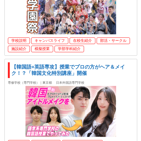
学校説明
キャンパスライフ
在校生紹介
部活・サークル
施設紹介
模擬授業
学部学科紹介
【韓国語+英語専攻】授業でプロの方がヘア＆メイ
ク！？「韓国文化特別講座」開催
専修学校（専門学校）｜東京都
日本外国語専門学校