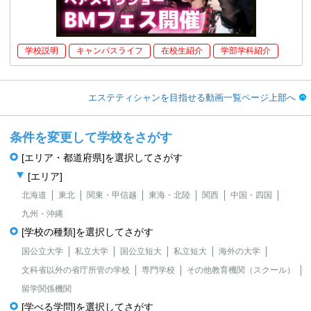
学校説明
キャンパスライフ
在校生紹介
学部学科紹介
エステティシャンを目指せる動画一覧ページ上部へ
条件を変更して学校をさがす
[エリア・都道府県]を選択してさがす
[エリア]
北海道
東北
関東・甲信越
東海・北陸
関西
中国・四国
九州・沖縄
[学校の種類]を選択してさがす
国公立大学
私立大学
国公立短大
私立短大
海外の大学
文科省以外の省庁所管の学校
専門学校
その他教育機関（スクール）
留学関係機関
[学べる学問]を選択してさがす