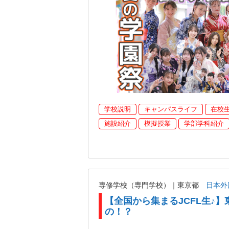
学校説明
キャンパスライフ
在校
施設紹介
模擬授業
学部学科紹介
専修学校（専門学校）｜東京都
日本外
【全国から集まるJCFL生♪】
の！？