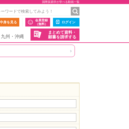
国際貿易学が学べる動画一覧
会員登録
中身を見る
ログイン
（無料）
まとめて資料・
九州・沖縄
願書を請求する
›