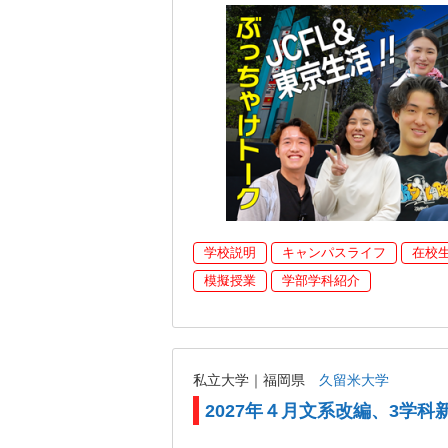
学校説明
キャンパスライフ
在校
模擬授業
学部学科紹介
私立大学｜福岡県
久留米大学
2027年４月文系改編、3学科