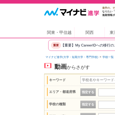
進学の、そ
なりたい「
進路情報ポ
関東・甲信越
関西
東
【重要】My CareerIDへの移行
重要
マイナビ進学(大学・短期大学・専門学校)
学校一覧
動画
からさがす
キーワード
エリア・都道府県
指定する
学校の種類
指定する