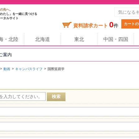
の先へ。
わたし」を一緒に見つける
ータルサイト
0
カートの
資料請求カート
件
海・北陸
北海道
東北
中国・四国
のご案内
動画
キャンパスライフ
国際貿易学