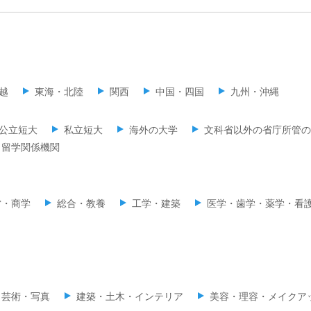
越
東海・北陸
関西
中国・四国
九州・沖縄
公立短大
私立短大
海外の大学
文科省以外の省庁所管の
留学関係機関
営・商学
総合・教養
工学・建築
医学・歯学・薬学・看
・芸術・写真
建築・土木・インテリア
美容・理容・メイクア