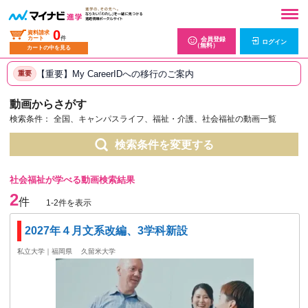
0
資料請求
カート
件
会員登録
ログイン
（無料）
カートの中を見る
【重要】My CareerIDへの移行のご案内
重要
動画からさがす
検索条件：
全国、キャンパスライフ、福祉・介護、社会福祉の動画一覧
検索条件を変更する
社会福祉が学べる動画検索結果
2
件
1-2件を表示
2027年４月文系改編、3学科新設
私立大学｜福岡県
久留米大学