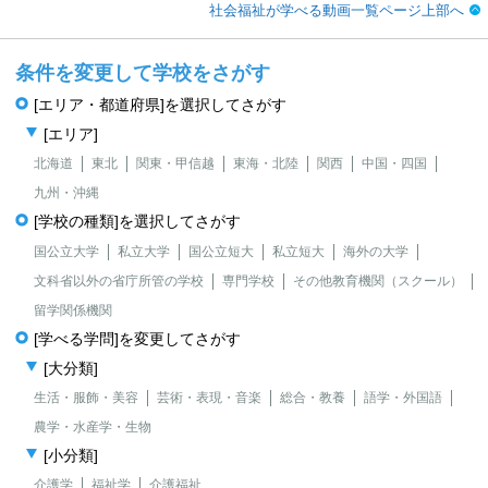
社会福祉が学べる動画一覧ページ上部へ
条件を変更して学校をさがす
[エリア・都道府県]を選択してさがす
[エリア]
北海道
東北
関東・甲信越
東海・北陸
関西
中国・四国
九州・沖縄
[学校の種類]を選択してさがす
国公立大学
私立大学
国公立短大
私立短大
海外の大学
文科省以外の省庁所管の学校
専門学校
その他教育機関（スクール）
留学関係機関
[学べる学問]を変更してさがす
[大分類]
生活・服飾・美容
芸術・表現・音楽
総合・教養
語学・外国語
農学・水産学・生物
[小分類]
介護学
福祉学
介護福祉