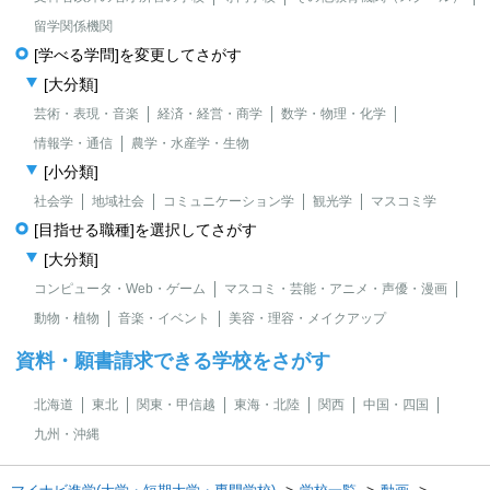
留学関係機関
[学べる学問]を変更してさがす
[大分類]
芸術・表現・音楽
経済・経営・商学
数学・物理・化学
情報学・通信
農学・水産学・生物
[小分類]
社会学
地域社会
コミュニケーション学
観光学
マスコミ学
[目指せる職種]を選択してさがす
[大分類]
コンピュータ・Web・ゲーム
マスコミ・芸能・アニメ・声優・漫画
動物・植物
音楽・イベント
美容・理容・メイクアップ
資料・願書請求できる学校をさがす
北海道
東北
関東・甲信越
東海・北陸
関西
中国・四国
九州・沖縄