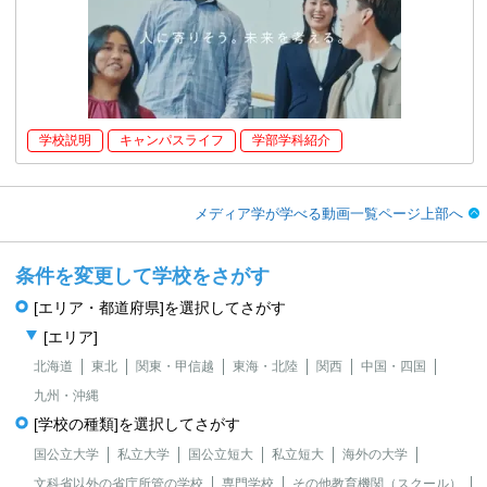
学校説明
キャンパスライフ
学部学科紹介
メディア学が学べる動画一覧ページ上部へ
条件を変更して学校をさがす
[エリア・都道府県]を選択してさがす
[エリア]
北海道
東北
関東・甲信越
東海・北陸
関西
中国・四国
九州・沖縄
[学校の種類]を選択してさがす
国公立大学
私立大学
国公立短大
私立短大
海外の大学
文科省以外の省庁所管の学校
専門学校
その他教育機関（スクール）