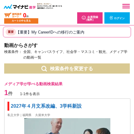
0
資料請求
カート
件
会員登録
ログイン
（無料）
カートの中を見る
【重要】My CareerIDへの移行のご案内
重要
動画からさがす
検索条件：
全国、キャンパスライフ、社会学・マスコミ・観光、メディア学
の動画一覧
検索条件を変更する
メディア学が学べる動画検索結果
1
件
1-1件を表示
2027年４月文系改編、3学科新設
私立大学｜福岡県
久留米大学