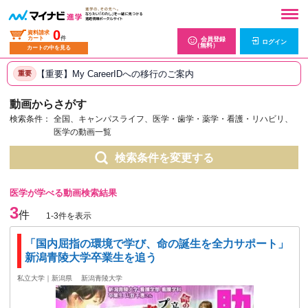
0
資料請求
カート
件
会員登録
ログイン
（無料）
カートの中を見る
【重要】My CareerIDへの移行のご案内
重要
動画からさがす
検索条件：
全国、キャンパスライフ、医学・歯学・薬学・看護・リハビリ、
医学の動画一覧
検索条件を変更する
医学が学べる動画検索結果
3
件
1-3件を表示
「国内屈指の環境で学び、命の誕生を全力サポート」
新潟青陵大学卒業生を追う
私立大学｜新潟県
新潟青陵大学