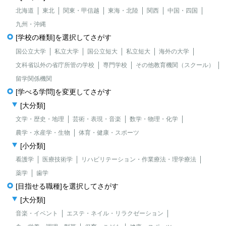
北海道
東北
関東・甲信越
東海・北陸
関西
中国・四国
九州・沖縄
[学校の種類]を選択してさがす
国公立大学
私立大学
国公立短大
私立短大
海外の大学
文科省以外の省庁所管の学校
専門学校
その他教育機関（スクール）
留学関係機関
[学べる学問]を変更してさがす
[大分類]
文学・歴史・地理
芸術・表現・音楽
数学・物理・化学
農学・水産学・生物
体育・健康・スポーツ
[小分類]
看護学
医療技術学
リハビリテーション・作業療法・理学療法
薬学
歯学
[目指せる職種]を選択してさがす
[大分類]
音楽・イベント
エステ・ネイル・リラクゼーション