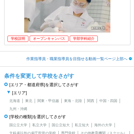
学校説明
オープンキャンパス
学部学科紹介
作業指導員・職業指導員を目指せる動画一覧ページ上部へ
条件を変更して学校をさがす
[エリア・都道府県]を選択してさがす
[エリア]
北海道
東北
関東・甲信越
東海・北陸
関西
中国・四国
九州・沖縄
[学校の種類]を選択してさがす
国公立大学
私立大学
国公立短大
私立短大
海外の大学
文科省以外の省庁所管の学校
専門学校
その他教育機関（スクール）