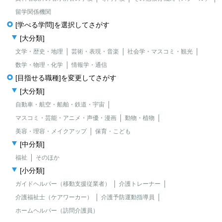
留学関係機関
[学べる学問]を選択してさがす
[大分類]
文学・歴史・地理
芸術・表現・音楽
社会学・マスコミ・観光
数学・物理・化学
情報学・通信
[目指せる職種]を変更してさがす
[大分類]
自動車・航空・船舶・鉄道・宇宙
マスコミ・芸能・アニメ・声優・漫画
動物・植物
美容・理容・メイクアップ
保育・こども
[中分類]
福祉
そのほか
[小分類]
ガイドヘルパー（移動支援従業者）
介護トレーナー
介護福祉士（ケアワーカー）
介護予防運動指導員
ホームヘルパー（訪問介護員）