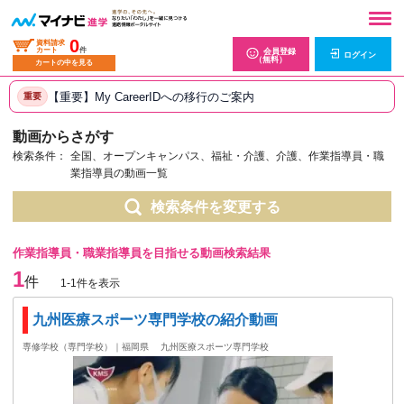
0
資料請求
カート
件
会員登録
ログイン
（無料）
カートの中を見る
【重要】My CareerIDへの移行のご案内
重要
動画からさがす
検索条件：
全国、オープンキャンパス、福祉・介護、介護、作業指導員・職
業指導員の動画一覧
検索条件を変更する
作業指導員・職業指導員を目指せる動画検索結果
1
件
1-1件を表示
九州医療スポーツ専門学校の紹介動画
専修学校（専門学校）｜福岡県
九州医療スポーツ専門学校