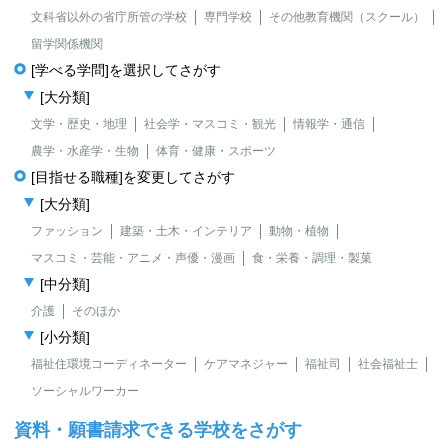
文科省以外の省庁所管の学校
専門学校
その他教育機関（スクール）
留学関係機関
[学べる学問]を選択してさがす
[大分類]
文学・歴史・地理
社会学・マスコミ・観光
情報学・通信
農学・水産学・生物
体育・健康・スポーツ
[目指せる職種]を変更してさがす
[大分類]
ファッション
建築・土木・インテリア
動物・植物
マスコミ・芸能・アニメ・声優・漫画
食・栄養・調理・製菓
[中分類]
介護
そのほか
[小分類]
福祉住環境コーディネーター
ケアマネジャー
福祉司
社会福祉士
ソーシャルワーカー
資料・願書請求できる学校をさがす