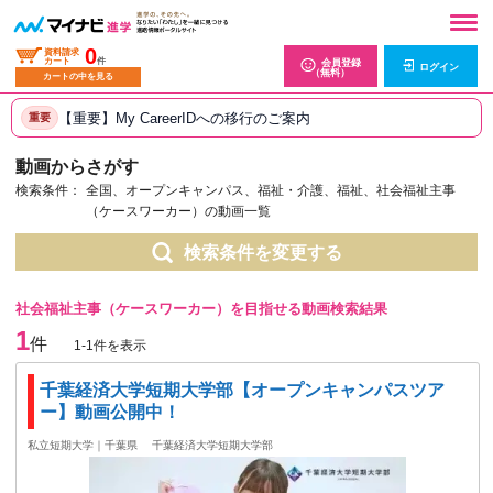
0
資料請求
カート
件
会員登録
ログイン
（無料）
カートの中を見る
【重要】My CareerIDへの移行のご案内
重要
動画からさがす
検索条件：
全国、オープンキャンパス、福祉・介護、福祉、社会福祉主事
（ケースワーカー）の動画一覧
検索条件を変更する
社会福祉主事（ケースワーカー）を目指せる動画検索結果
1
件
1-1件を表示
千葉経済大学短期大学部【オープンキャンパスツア
ー】動画公開中！
私立短期大学｜千葉県
千葉経済大学短期大学部