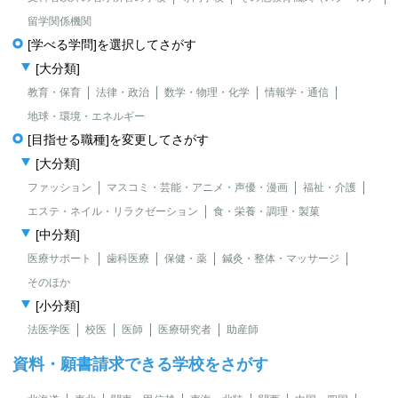
留学関係機関
[学べる学問]を選択してさがす
[大分類]
教育・保育
法律・政治
数学・物理・化学
情報学・通信
地球・環境・エネルギー
[目指せる職種]を変更してさがす
[大分類]
ファッション
マスコミ・芸能・アニメ・声優・漫画
福祉・介護
エステ・ネイル・リラクゼーション
食・栄養・調理・製菓
[中分類]
医療サポート
歯科医療
保健・薬
鍼灸・整体・マッサージ
そのほか
[小分類]
法医学医
校医
医師
医療研究者
助産師
資料・願書請求できる学校をさがす