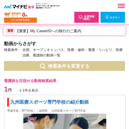
0
資料請求
カート
件
会員登録
ログイン
（無料）
カートの中を見る
【重要】My CareerIDへの移行のご案内
重要
動画からさがす
検索条件：
全国、オープンキャンパス、医療・歯科・看護・リハビリ、医療
治療、看護師の動画一覧
検索条件を変更する
看護師を目指せる動画検索結果
1
件
1-1件を表示
九州医療スポーツ専門学校の紹介動画
専修学校（専門学校）｜福岡県
九州医療スポーツ専門学校