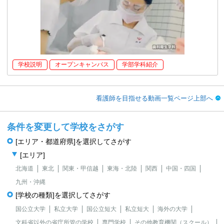
学校説明
オープンキャンパス
学部学科紹介
看護師を目指せる動画一覧ページ上部へ
条件を変更して学校をさがす
[エリア・都道府県]を選択してさがす
[エリア]
北海道
東北
関東・甲信越
東海・北陸
関西
中国・四国
九州・沖縄
[学校の種類]を選択してさがす
国公立大学
私立大学
国公立短大
私立短大
海外の大学
文科省以外の省庁所管の学校
専門学校
その他教育機関（スクール）