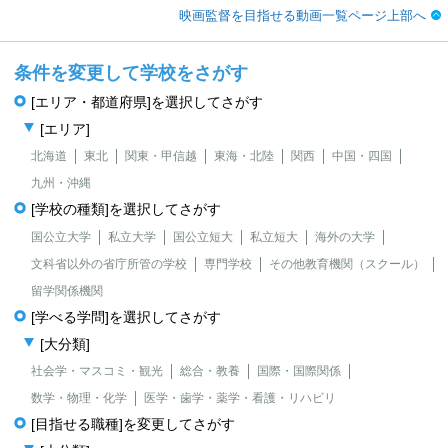
映画監督を目指せる動画一覧ページ上部へ
条件を変更して学校をさがす
[エリア・都道府県]を選択してさがす
[エリア]
北海道
東北
関東・甲信越
東海・北陸
関西
中国・四国
九州・沖縄
[学校の種類]を選択してさがす
国公立大学
私立大学
国公立短大
私立短大
海外の大学
文科省以外の省庁所管の学校
専門学校
その他教育機関（スクール）
留学関係機関
[学べる学問]を選択してさがす
[大分類]
社会学・マスコミ・観光
総合・教養
国際・国際関係
数学・物理・化学
医学・歯学・薬学・看護・リハビリ
[目指せる職種]を変更してさがす