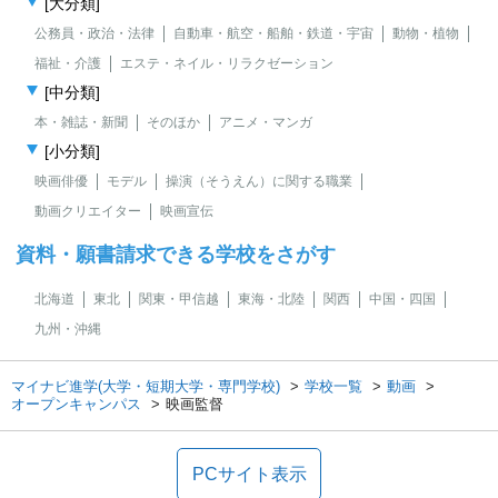
[大分類]
公務員・政治・法律
自動車・航空・船舶・鉄道・宇宙
動物・植物
福祉・介護
エステ・ネイル・リラクゼーション
[中分類]
本・雑誌・新聞
そのほか
アニメ・マンガ
[小分類]
映画俳優
モデル
操演（そうえん）に関する職業
動画クリエイター
映画宣伝
資料・願書請求できる学校をさがす
北海道
東北
関東・甲信越
東海・北陸
関西
中国・四国
九州・沖縄
マイナビ進学(大学・短期大学・専門学校)
学校一覧
動画
オープンキャンパス
映画監督
PCサイト表示