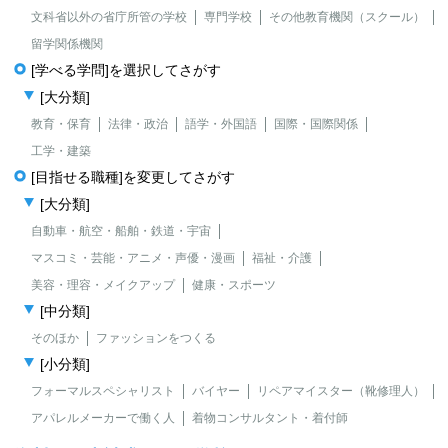
文科省以外の省庁所管の学校
専門学校
その他教育機関（スクール）
留学関係機関
[学べる学問]を選択してさがす
[大分類]
教育・保育
法律・政治
語学・外国語
国際・国際関係
工学・建築
[目指せる職種]を変更してさがす
[大分類]
自動車・航空・船舶・鉄道・宇宙
マスコミ・芸能・アニメ・声優・漫画
福祉・介護
美容・理容・メイクアップ
健康・スポーツ
[中分類]
そのほか
ファッションをつくる
[小分類]
フォーマルスペシャリスト
バイヤー
リペアマイスター（靴修理人）
アパレルメーカーで働く人
着物コンサルタント・着付師