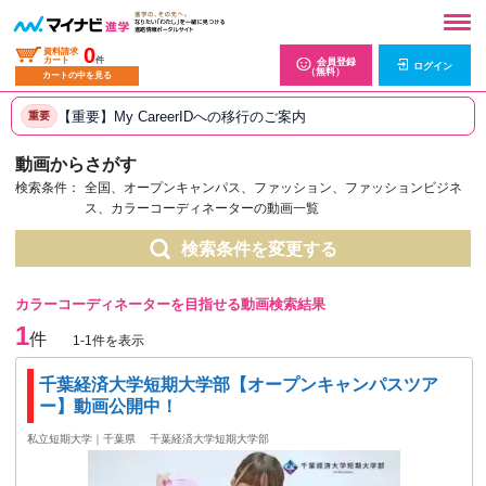
0
資料請求
カート
件
会員登録
ログイン
（無料）
カートの中を見る
【重要】My CareerIDへの移行のご案内
重要
動画からさがす
検索条件：
全国、オープンキャンパス、ファッション、ファッションビジネ
ス、カラーコーディネーターの動画一覧
検索条件を変更する
カラーコーディネーターを目指せる動画検索結果
1
件
1-1件を表示
千葉経済大学短期大学部【オープンキャンパスツア
ー】動画公開中！
私立短期大学｜千葉県
千葉経済大学短期大学部