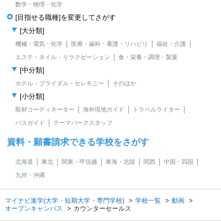
数学・物理・化学
[目指せる職種]を変更してさがす
[大分類]
機械・電気・化学
医療・歯科・看護・リハビリ
福祉・介護
エステ・ネイル・リラクゼーション
食・栄養・調理・製菓
[中分類]
ホテル・ブライダル・セレモニー
そのほか
[小分類]
取材コーディネーター
海外現地ガイド
トラベルライター
バスガイド
テーマパークスタッフ
資料・願書請求できる学校をさがす
北海道
東北
関東・甲信越
東海・北陸
関西
中国・四国
九州・沖縄
マイナビ進学(大学・短期大学・専門学校)
学校一覧
動画
オープンキャンパス
カウンターセールス