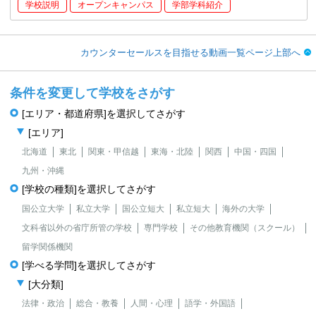
学校説明
オープンキャンパス
学部学科紹介
カウンターセールスを目指せる動画一覧ページ上部へ
条件を変更して学校をさがす
[エリア・都道府県]を選択してさがす
[エリア]
北海道
東北
関東・甲信越
東海・北陸
関西
中国・四国
九州・沖縄
[学校の種類]を選択してさがす
国公立大学
私立大学
国公立短大
私立短大
海外の大学
文科省以外の省庁所管の学校
専門学校
その他教育機関（スクール）
留学関係機関
[学べる学問]を選択してさがす
[大分類]
法律・政治
総合・教養
人間・心理
語学・外国語