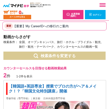
0
資料請求
カート
件
会員登録
ログイン
（無料）
カートの中を見る
【重要】My CareerIDへの移行のご案内
重要
動画からさがす
検索条件：
全国、オープンキャンパス、旅行・ホテル・ブライダル・観光、
旅行・観光・テーマパーク、カウンターセールスの動画一覧
検索条件を変更する
カウンターセールスを目指せる動画検索結果
2
件
1-2件を表示
【韓国語+英語専攻】授業でプロの方がヘア＆メイ
ク！？「韓国文化特別講座」開催
専修学校（専門学校）｜東京都
日本外国語専門学校