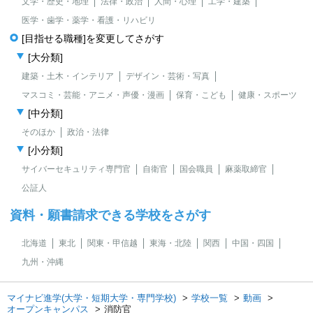
文学・歴史・地理
法律・政治
人間・心理
工学・建築
医学・歯学・薬学・看護・リハビリ
[目指せる職種]を変更してさがす
[大分類]
建築・土木・インテリア
デザイン・芸術・写真
マスコミ・芸能・アニメ・声優・漫画
保育・こども
健康・スポーツ
[中分類]
そのほか
政治・法律
[小分類]
サイバーセキュリティ専門官
自衛官
国会職員
麻薬取締官
公証人
資料・願書請求できる学校をさがす
北海道
東北
関東・甲信越
東海・北陸
関西
中国・四国
九州・沖縄
マイナビ進学(大学・短期大学・専門学校)
学校一覧
動画
オープンキャンパス
消防官