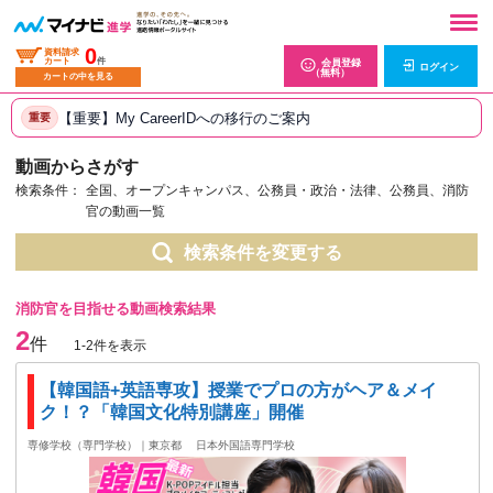
0
資料請求
カート
件
会員登録
ログイン
（無料）
カートの中を見る
【重要】My CareerIDへの移行のご案内
重要
動画からさがす
検索条件：
全国、オープンキャンパス、公務員・政治・法律、公務員、消防
官の動画一覧
検索条件を変更する
消防官を目指せる動画検索結果
2
件
1-2件を表示
【韓国語+英語専攻】授業でプロの方がヘア＆メイ
ク！？「韓国文化特別講座」開催
専修学校（専門学校）｜東京都
日本外国語専門学校