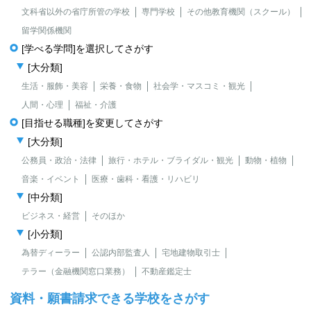
文科省以外の省庁所管の学校
専門学校
その他教育機関（スクール）
留学関係機関
[学べる学問]を選択してさがす
[大分類]
生活・服飾・美容
栄養・食物
社会学・マスコミ・観光
人間・心理
福祉・介護
[目指せる職種]を変更してさがす
[大分類]
公務員・政治・法律
旅行・ホテル・ブライダル・観光
動物・植物
音楽・イベント
医療・歯科・看護・リハビリ
[中分類]
ビジネス・経営
そのほか
[小分類]
為替ディーラー
公認内部監査人
宅地建物取引士
テラー（金融機関窓口業務）
不動産鑑定士
資料・願書請求できる学校をさがす