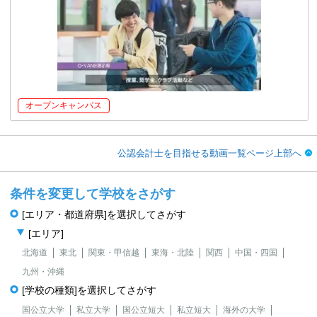
オープンキャンパス
公認会計士を目指せる動画一覧ページ上部へ
条件を変更して学校をさがす
[エリア・都道府県]を選択してさがす
[エリア]
北海道
東北
関東・甲信越
東海・北陸
関西
中国・四国
九州・沖縄
[学校の種類]を選択してさがす
国公立大学
私立大学
国公立短大
私立短大
海外の大学