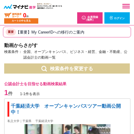
0
資料請求
カート
件
会員登録
ログイン
（無料）
カートの中を見る
【重要】My CareerIDへの移行のご案内
重要
動画からさがす
検索条件：
全国、オープンキャンパス、ビジネス・経営、金融・不動産、公
認会計士の動画一覧
検索条件を変更する
公認会計士を目指せる動画検索結果
1
件
1-1件を表示
千葉経済大学 オープンキャンパスツアー動画公開
中！
私立大学｜千葉県
千葉経済大学