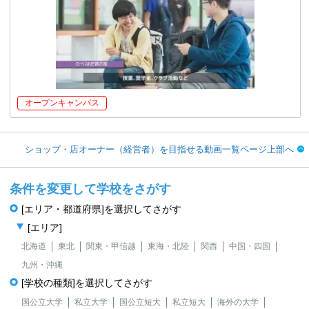
オープンキャンパス
ショップ・店オーナー（経営者）を目指せる動画一覧ページ上部へ
条件を変更して学校をさがす
[エリア・都道府県]を選択してさがす
[エリア]
北海道
東北
関東・甲信越
東海・北陸
関西
中国・四国
九州・沖縄
[学校の種類]を選択してさがす
国公立大学
私立大学
国公立短大
私立短大
海外の大学