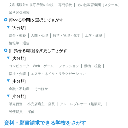
文科省以外の省庁所管の学校
専門学校
その他教育機関（スクール）
留学関係機関
[学べる学問]を選択してさがす
[大分類]
総合・教養
人間・心理
数学・物理・化学
工学・建築
情報学・通信
[目指せる職種]を変更してさがす
[大分類]
コンピュータ・Web・ゲーム
ファッション
動物・植物
福祉・介護
エステ・ネイル・リラクゼーション
[中分類]
金融・不動産
そのほか
[小分類]
販売促進
小売店店主・店長
アントレプレナー（起業家）
郵便局員
探偵
資料・願書請求できる学校をさがす