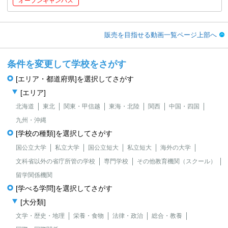
オープンキャンパス
販売を目指せる動画一覧ページ上部へ
条件を変更して学校をさがす
[エリア・都道府県]を選択してさがす
[エリア]
北海道
東北
関東・甲信越
東海・北陸
関西
中国・四国
九州・沖縄
[学校の種類]を選択してさがす
国公立大学
私立大学
国公立短大
私立短大
海外の大学
文科省以外の省庁所管の学校
専門学校
その他教育機関（スクール）
留学関係機関
[学べる学問]を選択してさがす
[大分類]
文学・歴史・地理
栄養・食物
法律・政治
総合・教養