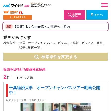
0
資料請求
カート
件
会員登録
ログイン
（無料）
カートの中を見る
【重要】My CareerIDへの移行のご案内
重要
動画からさがす
検索条件：
全国、オープンキャンパス、ビジネス・経営、ビジネス・経営、
販売の動画一覧
検索条件を変更する
販売を目指せる動画検索結果
2
件
1-2件を表示
千葉経済大学 オープンキャンパスツアー動画公開
中！
私立大学｜千葉県
千葉経済大学