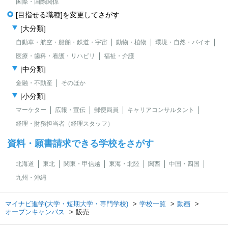
国際・国際関係
[目指せる職種]を変更してさがす
[大分類]
自動車・航空・船舶・鉄道・宇宙
動物・植物
環境・自然・バイオ
医療・歯科・看護・リハビリ
福祉・介護
[中分類]
金融・不動産
そのほか
[小分類]
マーケター
広報・宣伝
郵便局員
キャリアコンサルタント
経理・財務担当者（経理スタッフ）
資料・願書請求できる学校をさがす
北海道
東北
関東・甲信越
東海・北陸
関西
中国・四国
九州・沖縄
マイナビ進学(大学・短期大学・専門学校)
学校一覧
動画
オープンキャンパス
販売