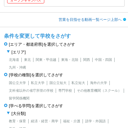
オープンキャンパス
営業を目指せる動画一覧ページ上部へ
条件を変更して学校をさがす
[エリア・都道府県]を選択してさがす
[エリア]
北海道
東北
関東・甲信越
東海・北陸
関西
中国・四国
九州・沖縄
[学校の種類]を選択してさがす
国公立大学
私立大学
国公立短大
私立短大
海外の大学
文科省以外の省庁所管の学校
専門学校
その他教育機関（スクール）
留学関係機関
[学べる学問]を選択してさがす
[大分類]
教育・保育
経済・経営・商学
福祉・介護
語学・外国語