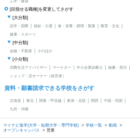
工学・建築
[目指せる職種]を変更してさがす
[大分類]
語学・国際
福祉・介護
食・栄養・調理・製菓
教育・文化
健康・スポーツ
[中分類]
金融・不動産
そのほか
[小分類]
消費生活アドバイザー
マーケター
中小企業診断士
秘書・受付
ショップ・店オーナー（経営者）
資料・願書請求できる学校をさがす
北海道
東北
関東・甲信越
東海・北陸
関西
中国・四国
九州・沖縄
マイナビ進学(大学・短期大学・専門学校)
学校一覧
動画
オープンキャンパス
営業