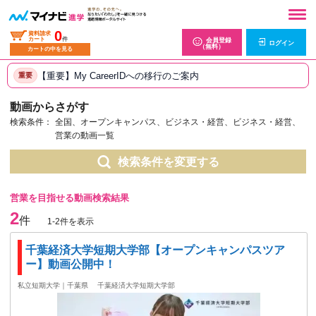
0
資料請求
カート
件
会員登録
ログイン
（無料）
カートの中を見る
【重要】My CareerIDへの移行のご案内
重要
動画からさがす
検索条件：
全国、オープンキャンパス、ビジネス・経営、ビジネス・経営、
営業の動画一覧
検索条件を変更する
営業を目指せる動画検索結果
2
件
1-2件を表示
千葉経済大学短期大学部【オープンキャンパスツア
ー】動画公開中！
私立短期大学｜千葉県
千葉経済大学短期大学部